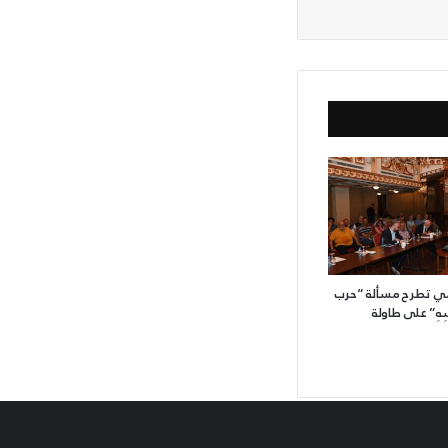
مي تطرح مسألة “حرب
هِ” على طاولة