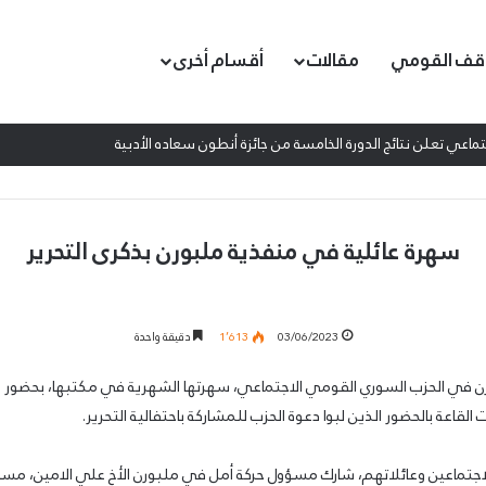
قف القومي
مقالات
أقسام أخرى
اعي تعلن نتائج الدورة الخامسة من جائزة أنطون سعاده الأدبية
سهرة عائلية في منفذية ملبورن بذكرى التحرير
03/06/2023
1٬613
دقيقة واحدة
 في الحزب السوري القومي الاجتماعي، سهرتها الشهرية في مكتبها، بحضور ع
لقاعة بالحضور الذين لبوا دعوة الحزب للمشاركة باحتفالية التحرير.
اجتماعين وعائلاتهم، شارك مسؤول حركة أمل في ملبورن الأخ علي الامين، مسؤو