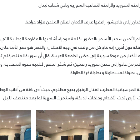
ابطة السورية والرابطة الثقافية السورية ونادي شباب لبنان.
نان إيلي قاديشو، رافقها عازف الكمان الفنان الملحن فؤاد حراقة.
م الأمين سمير الأسمر بالحضور بكلمة موجزة، أشاد بها بالمقاومة الوطنية التي 
ئة دون أخرى، إنه نتاج كل من وقف في وجه الاحتلال، والنصر هو نصر الأمة على 
الأخبار من عودة سورية إلى حضن الجامعة العربية، قال أن سورية المنتصرة لم
هم من عادوا إلى حضن سورية راضخين، ثم شكر الحضور لتلبية دعوة المنفذية، و
 بطولة لعب طاولة و بطولة كرة الطاولة.
قة الموسيقية المطرب الفنان الرفيق بديع مظلوم، حيث أدى باقة من أغانيه الوطن
 الأرض تحت الأقدام وحلقات الدبكة، واستمرت السهرة لما بعد منتصف الليل.