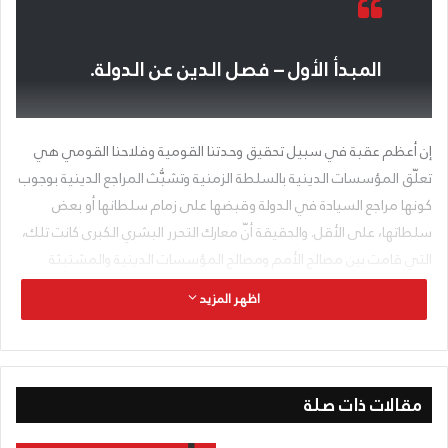
المبدأ الأول – فصل الدين عن الدولة.
إن أعظم عقبة في سبيل تحقيق وحدتنا القومية وفلاحنا القومي هي
تعلّق المؤسسات الدينية بالسلطة الزمنية وتشبُّث المراجع الدينية بوجوب
كونها مراجع السيادة في الدولة وقبضها على زمام سلطانها أو بعض
سلطاتها، على الأقل. والحقيقة أنّ معارك التحرر البشري الكبرى كانت تلك،
التي قامت بين مصالح الأمم ومصالح المؤسسات الدينية والمشتبثة
بمبدأ الحق الإلهي والشرع الإلهي في حكم الشعوب والقضاء فيها. وهو
اظهر المزيد
مبدأ خطر استعبد الشعوب للمؤسسات الدينية استعباداً أرهقها. ولم
تنفرد المؤسسات الدينية باستعمال مبدأ الحق الإلهي والإرادة الإلهية، بل
استعملته الملكية المقدسة ايضاً، التي ادّعت استمداد سلطانها من إراد
الله وتأييد المؤسسات الدينية لا من الشعب.
مقالات ذات صلة
في الدولة التي لا فصل بينها وبين الدين، نجد أنّ الحكم هو بالنيابة عن