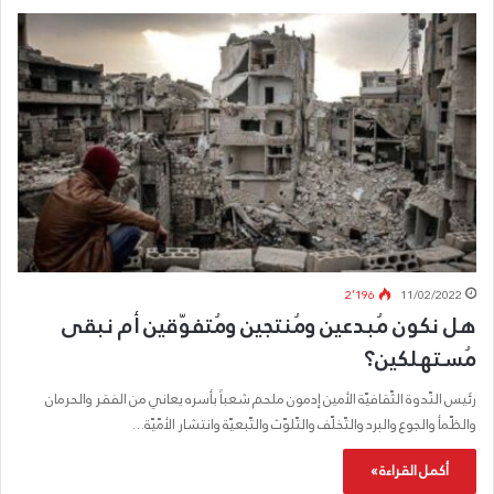
2٬196
11/02/2022
هل نكون مُبدعين ومُنتجين ومُتفوّقين أم نبقى
مُستهلكين؟
رئيس النّدوة الثّقافيّة الأمين إدمون ملحم شعباً بأسره يعاني من الفقر والحرمان
والظّمأ والجوع والبرد والتّخلّف والتّلوّث والتّبعيّة وانتشار الأمّيّة…
أكمل القراءة »