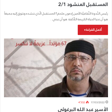
المستقبل المنشود 2/1
رئيس النّدوة الثّقافيّة الأمين إدمون ملحم1المستقبل الّذي ننشده ونتوق إليه جميعاً
هو أن نحيا الحياة الكريمة اللّائقة. هو أن نبني…
أكمل القراءة »
4٬332
17/03/2022
الأسير عبد الله البرغوثي