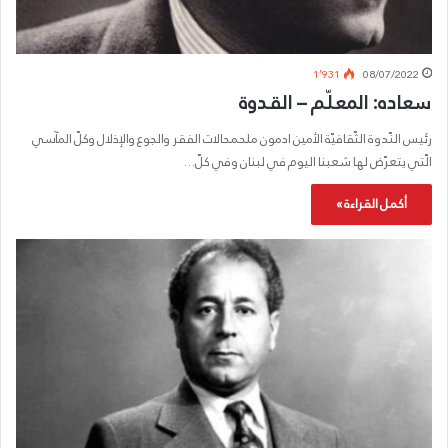
1٬931
08/07/2022
سعاده: المعلّم – القدوة
رئيس النّدوة الثّقافيّة الأمين ادمون ملحمحالات الفقر والجوع والإذلال وكلّ المآسي
الّتي يتعرّض لها شعبنا اليوم في لبنان وفي كلّ…
أكمل القراءة »