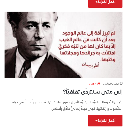
أكمل القراءة »
2٬354
22/02/2022
إلى متى سنتردّى ثقافيّاً؟
رئيس النّدوة الثّقافيّة المركزيّة الأمين ادمون ملحم إنّ للثّقافة دوراً هاماً في حياة
الشّعوب وارتقائها. فهي جهدٌ إيجابيٌّ خلّاق وأساس…
أكمل القراءة »