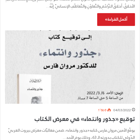
الأخلاقُ، أخلاقُ التَّراحُمِ والتَّعاوُنِ والتَّعاطُفِ الإنسانيّ. إنَّهُ…
أكمل القراءة »
1٬868
04/03/2022
توقيع «جذور وانتماء» في معرض الكتاب
يوقّع الأمين مروان فارس كتابه «جذور وانتماء»، ضمن فعاليّات معرَض بيروت العربيّ
الدّولي للكتاب بدورته الـ 63، وذلك يوم الأحد…