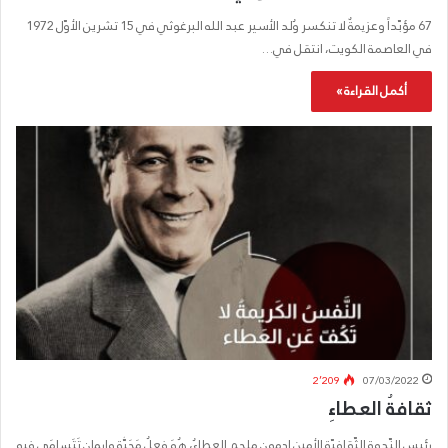
67 مؤبّداً وعزيمةٌ لا تنكسر وُلد الأسير عبد الله البرغوثي في 15 تشرين الأوّل 1972
في العاصمة الكويت، انتقل في…
أكمل القراءة »
2٬209
07/03/2022
ثقافةُ العطاءِ
رئيس النّدوة الثّقافيّة الأمين ادمون ملحم العطاءُ، هُوَ فِعلُ مَحَبَّةٍ وإيمانٍ تَتَسامَى فيهِ