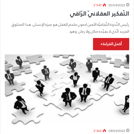
2٬547
20/04/2022
التّفكير العقلانيّ الرّاقي
رئيس النّدوة الثّقافيّة الأمين ادمون ملحم العقل هو ميزة الإنسان، هذا المخلوق
الفريد الّذي لا يقيّده مكان ولا زمان. وهو…
أكمل القراءة »
2٬362
08/04/2022