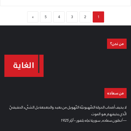
»
5
4
3
2
1
من نحن؟
من سعاده
لا يخيف أصحاب الحركة الصّهيونيّة التّهويل من بعيد والجعجعة بل الشّيء الحقيقيّ
الّذي يخيفهم هو الموت.
—
أنطون سعاده
,
سورية تجاه بلفور – أيّار 1925