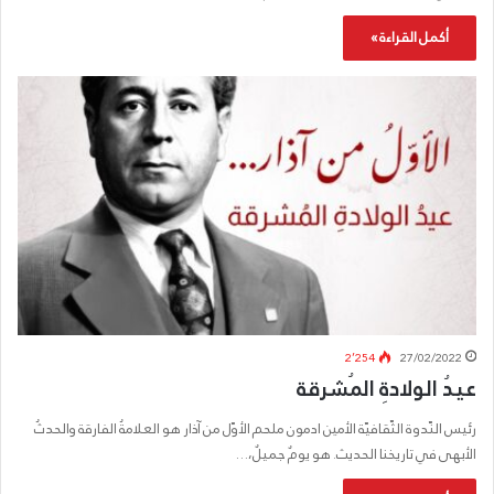
أكمل القراءة »
2٬254
27/02/2022
عيدُ الولادةِ المُشرقة
رئيس النّدوة الثّقافيّة الأمين ادمون ملحم الأوّل من آذار هو العلامةُ الفارقة والحدثُ
الأبهى في تاريخنا الحديث. هو يومٌ جميلٌ،…