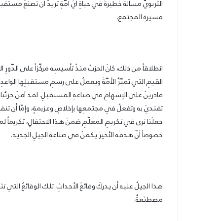
التربويُّ مسألةً خطيرةً في حياةِ أيِّ أمّةٍ تريدُ أن تصنعَ مستقبل
مسيرةِ المجتمع.
انطلاقاً من ذلك، كانَ الحزبُ منذُ تأسيسِه مركّزاً على الدّورِ الذ
القيمِ التي تميّزُ الأمّةَ ويعملُ على رسمِ مستقبلِها الواعدِ، 
قادرينَ على الإسهامِ في صناعةِ المستقبلِ. لقد آمنَ حزبُنا على ا
تقتديَ به وتفعلُ في مجتمعِها بإخلاصٍ وعزيمةٍ، وإمّا أن تنف
جعلَنا نرى في تكريمِ المعلّمِ ضمنَ هذا الاحتفالِ، تكريماً لم
خصوصاً أنّ هدفَه الأخيرَ يكمنُ في صناعةِ الجيلِ الجديد.
الحزب
هذا الجيلُ عليه أن يدركَ وقائعَ الأحداثِ. تلك الوقائعُ التي تثب
السوّريّ
مصطنَعةٌ.
القوميّ
الاجتماعيّ