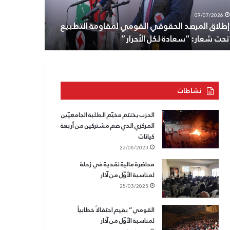
ت
أنطون
08/07/2026
09/07/2026
ار:
سعاده،
إطلاق المرصد الحقوقي القومي لمقاومة التطبيع
الثامن من ت
عادة
وللقسم
تحت شعار: “سعادة لكل الأحرار”
وللقسم الذ
ل
الذي
حرار”
لا
يسقط.
نشاطات
الحزب يختتم مخيّم الطلبة الجامعيّين
المركزي الذي ضم مشتركين من أربعة
كيانات
23/08/2023
محاضرة مالية نقدية في زحلة
لمناسبة الأوّل من آذار
28/03/2023
القومي” يقيم احتفالاً خطابياً
لمناسبة الأوّل من آذار