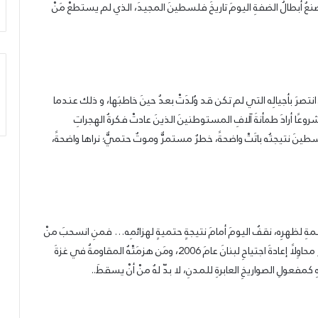
عُ أبطالُ الضفةِ اليومَ تاريخَ فلسطينَ المجيدَ، الذي لم يستطعْ مَنْ
صرَ بأجيالِه التي لم تكن قد وُلدَتْ بعدُ حينَ خاطبَها، و ذلك عندما
عًا أرادَ طمأنةَ آلافِ المستوطنينَ الذينَ عادتْ فكرةُ الهجراتِ
سطينَ نتيجتُه باتَتْ واضحةً، خطرٌ مستمرٌّ وموتٌ حتميٌّ؛ نراها واضحةً،
سمةِ لظهرِه، نقفُ اليومَ أمامَ نتيجةٍ حتميةٍ لهزائمِه… فمنِ انسحبَ منْ
بيروتَ عامَ 1982، ومنْ جنوبِ لبنانَ عامَ 2000، ومَنْ تقهقهرَ محاوِلًا إعادةَ اجتياحِ لبنانَ عامَ 2006، ومَن هزمَتْهُ المقاومةُ في غزةَ
كمفعولِ الصواريخِ العابرةِ للمدنِ، لا بدّ لهُ منْ أنْ يسقطَ..