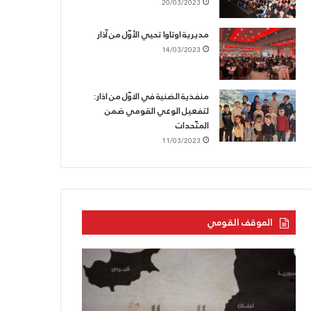
20/03/2023
مديرية اوتاوا تحيي الأوّل من آذار
14/03/2023
منفذية الضنية في الاوّل من اذار:
لتفعيل الوعي القومي ضمن
المتّحدات
11/03/2023
الموقف القومي
بحرنا
الحزب
يتجاوز
القوميّ
“كاريش”
يزفّ
الشّهيد