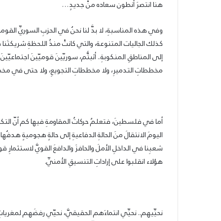
هنا انتصرَ أنطون سعاده منْ جديدٍ…
وفي هذه المناسبةِ، لا بدَّ لنا نحنُ في الحزبِ السوريِّ القوم
كذلك الجاليات المتنوعة، والتي كانتْ منذُ اللحظةِ شريكتَنا ف
إلى المناطقِ المنكوبةِ.. أثبتُّم، سوريّينَ قوميّينَ اجتماعيّينَ 
مخططاتِ التدميرِ، ولا مخططاتِ التجويعِ، ولا حتى في مخط
أما في فلسطينَ، فتعلمُ حركاتُ المقاومةِ فيها كم أنّ التكاملَ 
اليومَ الانتقالَ منَ الحالةِ الدفاعيةِ إلى حالةٍ هجوميةٍ هدفُه
شعبِنا في الداخلِ الأملَ والحافزَ والدافعَ القويَّ لاستثمارِ
هؤلاء انقلبوا على إراداتِ التنسيقِ الأمنيِّ.
نحيِّيهم.. نحيِّي انتماءَهم الحقيقيَّ، نحيّي رفضَهم لمغرياتِ 