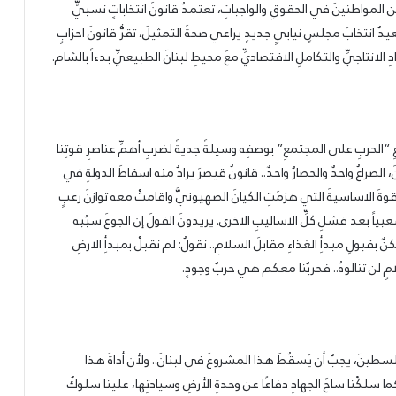
 المواطنينَ في الحقوقِ والواجباتِ، تعتمدُ قانونَ انتخاباتٍ نسبيٍّ
 يعيدُ انتخابَ مجلسٍ نيابيٍ جديدٍ يراعي صحةَ التمثيلَ، تقرُّ قانونَ احزابٍ
دِ الانتاجيِّ والتكاملِ الاقتصاديِّ معَ محيطِ لبنانَ الطبيعيِّ بدءاً بالشام.
ِ “الحربِ على المجتمعِ” بوصفِه وسيلةً جديةً لضربِ أهمِّ عناصرِ قوتِنا
صراعُ واحدٌ والحصارُ واحدٌ.. قانونُ قيصرَ يرادُ منه اسقاطَ الدولةِ في
قوةَ الاساسيةَ التي هزمَتِ الكيانَ الصهيونيَّ واقامتْ معه توازنَ رعبٍ
اً بعد فشلِ كلِّ الاساليبِ الاخرى. يريدونَ القولَ إن الجوعَ سبُبه
 بقبولِ مبدأِ الغذاءِ مقابلَ السلامِ.. نقولُ: لم نقبلْ بمبدأِ الارضِ
امٍ لن تنالوهُ.. فحربُنا معكم هي حربُ وجودٍ.
فلسطينَ، يجبُ أن يَسقُطَ هذا المشروعَ في لبنانَ.. ولأن أداةَ هذا
ما سلكْنا ساحَ الجهادِ دفاعًا عن وحدةِ الأرضِ وسيادتِها، علينا سلوكُ