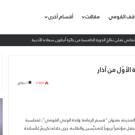
قف القومي
مقالات
أقسام أخرى
اعي تعلن نتائج الدورة الخامسة من جائزة أنطون سعاده الأدبية
الأوّل من آذار
3٬835
7 دقائق
عمدة
إط
الثقافة
ال
والفنون
ال
 المدينة، بعنوان “قسم الزعامة: ولادة الوعي القومي”، لمناسبة
الجميلة
ال
في
لم
حفل مؤتمراً تربوياً للمدرّسين والطلبة، جرى خلاله تكريمٌ للأساتذة.
الحزب
ال