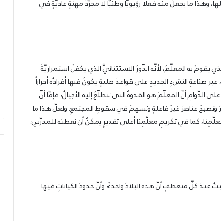
َها، وهذا ما يجعلُ منه فعلاً رؤيويّاً وطنيّاً لا مجرّدَ مهنةٍ عاديّةٍ في
ي يقومُ به المعلّمُ، لأنّه الدّورُ الاستثنائيُّ الذي يكفلُ استمراريّةَ
عبر صناعةِ النشءِ الجديدِ على قواعدَ صلبةٍ يكونُ فيها أفرادُه أحراراً
لدّوامِ أنّ المعلّمَ هو القدوةُ التي تتطلّعُ إليه الأجيالُ، فإمّا أنّ
رَ وتصبحَ عناصرَ غيرَ فاعلةٍ وتسهمَ في سقوطِ المجتمعِ. ولعلّ هذا ما
علّمِنا، كما في تكريمِ معلّمِنا أعلى تقديرٍ يمكنُ أن نعطيَه للمدرّسِ؛
الحزب
تُ عندَ كلِّ منعطفٍ أنّ هذه البلادَ واحدةٌ، وأنّ حدودَ الكياناتِ فيها
يدعو
لرفض
الكابيتال