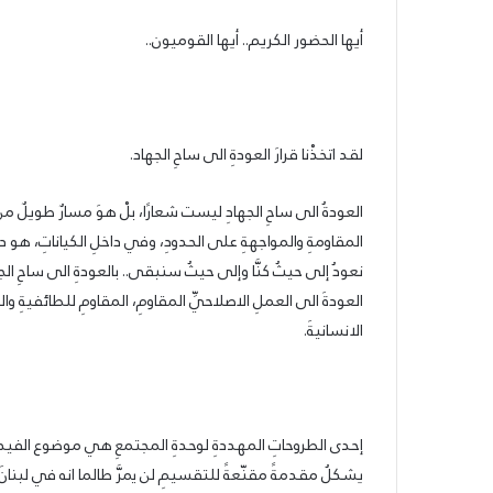
أيها الحضور الكريم.. أيها القوميون..
لقد اتخذْنا قرارَ العودةِ الى ساحِ الجهاد.
العودةُ الى ساحِ الجهادِ ليست شعارًا، بلْ هوَ مسارٌ طويلٌ من
المقاومةِ والمواجهةِ على الحدودِ، وفي داخلِ الكياناتِ، هو د
نعودُ إلى حيثُ كنَّا وإلى حيثُ سنبقى.. بالعودةِ الى ساحِ الج
العودةَ الى العملِ الاصلاحيِّ المقاومِ، المقاومِ للطائفيةِ وال
الانسانيةَ.
إحدى الطروحاتِ المهددةِ لوحدةِ المجتمعِ هي موضوع الفيدرالي
يشكلُ مقدمةً مقنّعةً للتقسيمِ لن يمرَّ طالما انه في لبنانَ ح