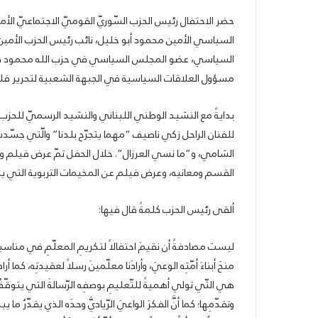
حضر الاحتفال رئيس الحزب السّوريّ القوميّ الاجتماعيّ الأ
السياسي الأمين محمود أبو خليل، نائب رئيس الحزب الأمين
25/06/2026
الشيوعي والقومي: للتغيير والتحرير
السياسي، عضو المجلس السياسي في حزب الله محمود قماط
مسؤول العلاقات السياسية في الجبهة الشعبية لتحرير فلس
بدايةً مع النشيد الوطني اللبناني والنشيد الرسميّ للحزب ا
للفنان الراحل زكي ناصيف “مهما يتجرّح بلدنا” والّتي جسّدت
الشامي، و”ما نسي العرزال”. خلال الحفل تمّ عرض فيلم 
القسم ومعانيه، وعرض فيلم عن المخيمات التربوية التي ين
ألقى رئيس الحزب كلمةً قال فيها:
ليست مصادفةً أن نقيمَ احتفالاً لتكريمِ المعلّمِ في مناسبةِ 
منحَ أبناءَ أمّتِه الوعيَ، وأرادَنا معلّمينَ رسلاً لعقيدتِه، كما أر
هي التّي تولي أهميةً للتّعليمِ بوصفِه الرّسالةَ التي يتوقّفُ ع
وتقدّمِها؛ كما أنَّ الفكرَ الواعيَ الرّياديَّ وحدَه الذي يقدّرُ م