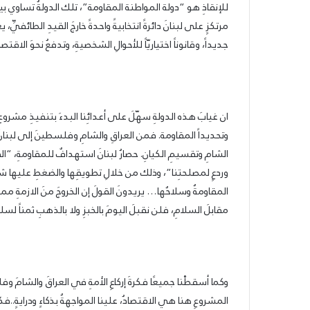
للإنقاذِ هو “دولة المواطنة المقاومة”، تلك الدولةُ تساوي بين
مرتكزٍ على لبنانَ دائرةً انتخابيةً واحدةً خارجَ القيدِ الطائفيِّ،
جديداً، وقانوناً اختياريّاً للأحوالِ الشخصيةِ، وتدفعُ نحوَ الاقتصا
ان غيابَ هذه الدولةِ سهّلَ على أعدائِنا البدءَ بتنفيذِ مشروع
وتحديداً المقاومة. فمن العراقِ والشامِ وفلسطينَ إلى لبنانَ، ال
الشامِ وتقسيمِ الكيانِ. حصارُ لبنانَ استهدافٌ للمقاومةِ، “ال
وردعٍ لمصلحتِنا”، وذلك من خلالِ تطويقِها والضغطِ عليها شعبي
المقاومةُ وسلاحُها… يريدونَ القولَ إن الخروجَ منَ الازمةِ ممكنٌ
مقابلَ السلامِ، فلن نقبلَ اليومَ بالخبزِ ولا بالذهبِ ثمناً لسل
وكما أسقطْنا جميعًا فكرةَ إركاعِ الأمةِ في العراقَ والشامَ و
المشروعِ هنا هي الاقتصادُ، علينا المواجهةُ بذكاءٍ ودرايةٍ..فك