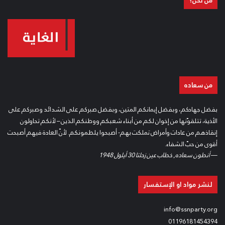
من نحن؟
من سعاده
بفضل جهادكم، وبفضل إيمانكم المتين، وبفضل صبركم على الشدائد وصبركم على
الأذية، تتلقوّنها من إخوان لكم من أبناء شعبكم ووطنكم الذين – لأنكم تحاولون
إنقاذهم من عادات وأمراض تملكت بهم- أصبحوا يلطمونكم. لأنّ العادة فيهم أصبحت
أقوى من حبّ الشفاء.
—
أنطون سعاده
,
خطاب عين زحلتا 30 أيلول 1948
لنشر مواد او الإستفسار
info@ssnparty.org
01196181454394