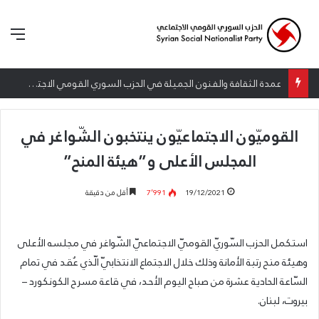
الق
عمدة الثقافة والفنون الجميلة في الحزب السوري القومي الاجتماعي تعلن نتائج الدورة الخامسة من جائزة أنطون سعاده الأدبية
القوميّون الاجتماعيّون ينتخبون الشّواغر في
المجلس الأعلى و”هيئة المنح”
19/12/2021
7٬991
أقل من دقيقة
استكمل الحزب السّوريّ القوميّ الاجتماعيّ الشّواغر في مجلسه الأعلى
وهيئة منح رتبة الأمانة وذلك خلال الاجتماع الانتخابيّ الّذي عُقد في تمام
السّاعة الحادية عشرة من صباح اليوم الأحد، في قاعة مسرح الكونكورد –
بيروت، لبنان.