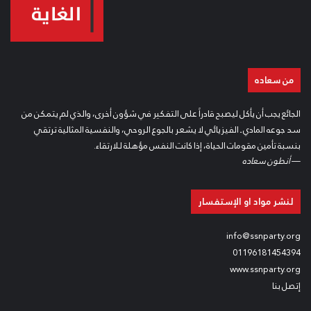
من سعاده
الجائع يجب أن يأكل ليصبح قادراً على التفكير في شؤون أخرى، والذي لم يتمكن من
سد جوعه المادي ـ الفيزيائي لا يشعر بالجوع الروحي، والنفسية المثالية ترتقي
بنسبة تأمين مقومات الحياة، إذا كانت النفس مؤهلة للارتقاء.
—
أنطون سعاده
لنشر مواد او الإستفسار
info@ssnparty.org
01196181454394
www.ssnparty.org
إتصل بنا