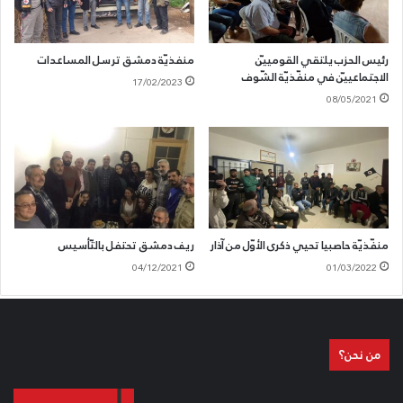
رئيس الحزب يلتقي القومييّن
منفذيّة دمشق ترسل المساعدات
الاجتماعييّن في منفّذيّة الشّوف
17/02/2023
08/05/2021
منفّذيّة حاصبيا تحيي ذكرى الأوّل من آذار
ريف دمشق تحتفل بالتّأسيس
04/12/2021
01/03/2022
من نحن؟