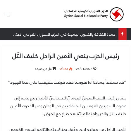
الق
عمدة الثقافة والفنون الجميلة في الحزب السوري القومي الاجتماعي تعلن نتائج الدورة الخامسة من جائزة أنطون سعاده الأدبية
رئيس الحزب ينعي الأمين الراحل خليف التّل
25/01/2024
2٬063
أقل من دقيقة
“قد تسقط أجسادنا أما نفوسنا فقد فرضت حقيقتها على هذا الوجود”
ينعى رئيس الحزب السوريّ القوميّ الاجتماعيّ الأمين ربيع بنات، إلى
عموم السوريين القوميين الاجتماعيين في الوطن وعبر الحدود، الأمين
خليف التل والذي وافته المنيّة بعد صراع مع المرض.
الأمين الراحل من مواليد اربد، وعُرف بمناقبيته والتزامه السوري القومي