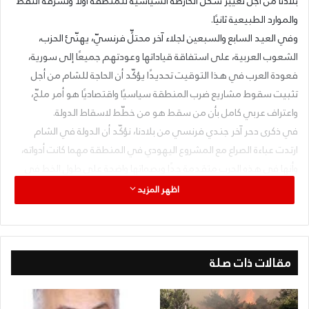
بلادنا من أجل تغيير شكل الخارطة السياسية للمنطقة اولًا ولسرقة النفط
والموارد الطبيعية ثانيًا.
وفي العيد السابع والسبعين لجلاء آخر محتلٍّ فرنسيّ، يهنّئ الحزب،
الشعوب العربية، على استفاقة قياداتها وعودتهم جميعًا إلى سورية،
فعودة العرب في هذا التوقيت تحديدًا يؤكّد أن الحاجة للشام من أجل
تثبيت سقوط مشاريع ضرب المنطقة سياسيًا واقتصاديًا هو أمر ملحّ،
واعتراف عربي كامل بأن من سقط هو من خطّط لاسقاط الدولة.
في ذكرى دحر آخر جندي فرنسي من بلادنا، نؤكّد أن الدولة في الشام
ارتدت عباءة الصراع مع المشروع اليهودي في المنطقة مهما كانت أدواته،
وأنها في هذه الحرب متقدمة جدًا وبصماتها واضحة على طول الخط في
مختلف كيانات الأمة، وتحديدًا في لبنان وفلسطين.
اظهر المزيد
وترديداً، مع أبناء شعبنا في الشام، ما ردّدوه إبان الجلاء، وهو ركيزة مبادئ
حزبنا أن “سورية للسوريين، والسوريون أُمّةٌ تامَة”، نؤكّد على أنّ الجلاء
ينسحب على كُلِّ جُنديٍّ تطأ قدماه أرض الشام، خلافاً للمصلحة العامة،
مقالات ذات صلة
ويشكل خرقاً لسيطرة الجيش السوري، الجيش القومي على أرضه
القومية.