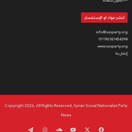
—
أنطون سعاده
لنشر مواد او الإستفسار
info@ssnparty.org
01196181454394
www.ssnparty.org
إتصل بنا
Copyright 2026, All Rights Reserved, Syrian Social Nationalist Party
News
‫X
فيسبوك
‫YouTube
ساوند
انستقرام
تيلقرام