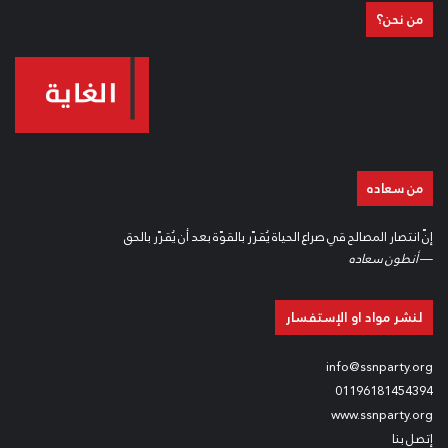
من نحن؟
من سعاده
إنّ انتصار المصالح قي صراع الحياة يُقرّر بالقوّة بعد أن يُقرّر بالحق
—
أنطون سعاده
لنشر مواد او الإستفسار
info@ssnparty.org
01196181454394
www.ssnparty.org
إتصل بنا