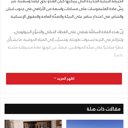
الجريمة البيئية الجديدة التي يرتكبها كيان العدو بحقّ أرضنا وشعبنا، عبر
رشّ مادة الغليفوسات على مساحات واسعة من الأراضي في جنوب لبنان
والشام، في اعتداءٍ سافر على البيئة والصحّة العامة والحقوق الإنسانية.
إنّ هذه المادة السامّة تقضي على الغطاء النباتي والتنوّع البيولوجي،
وتتراكم في التربة لسنوات طويلة، وتتسرّب إلى المياه الجوفية، ما يشكّل
خطرًا مباشرًا على صحّة المواطنين، فضلًا عن كونها مادةً مسرطِنة مثبتة
علميًا.
وترى العمدة أنّ هذه الجريمة تندرج في إطار سياسة ممنهجة تهدف إلى
تهجير أبناء الجنوب من أرضهم، تمامًا كما يجري في غزة والجولان، في
اظهر المزيد
استكمالٍ واضح للمشروع الصهيوني القائم على اقتلاع الإنسان من أرضه
وتدمير مقوّمات صموده.
مقالات ذات صلة
وانطلاقًا من مسؤوليتها الوطنية والبيئية، تدعو عمدة البيئة جميع
الجمعيات والمؤسسات البيئية في لبنان والشام والعالم إلى التحرك
العاجل، ورفع الصوت عاليًا، وفضح هذه الجرائم أمام الرأي العام الدولي،