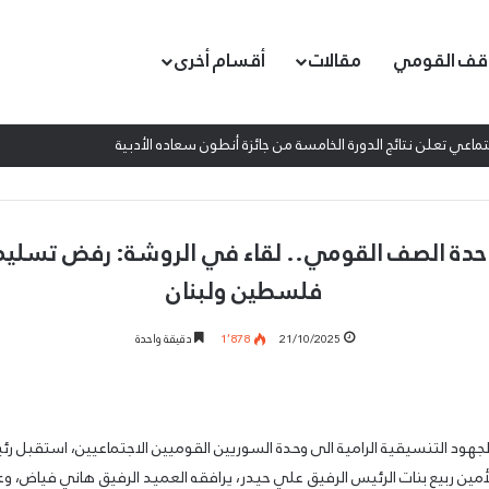
قف القومي
مقالات
أقسام أخرى
اعي تعلن نتائج الدورة الخامسة من جائزة أنطون سعاده الأدبية
دة الصف القومي.. لقاء في الروشة: رفض تسليم
فلسطين ولبنان
21/10/2025
1٬878
دقيقة واحدة
هود التنسيقية الرامية الى وحدة السوريين القوميين الاجتماعيين، استقبل رئ
مين ربيع بنات الرئيس الرفيق علي حيدر، يرافقه العميد الرفيق هاني فياض، 