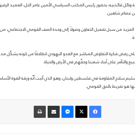
 ونائل قائدبيه، بحضور رئيس المكتب السياسي الأمين عامر التل، العميد الرف
ين عصام شاهين.
مزيد من سبل تفعيل التعاون وصولًا إلى وحدة الصف القومي الاجتماعي، من
.
لى رفض فكرة التفاوض المباشر مع العدو اليهودي انطلاقًا من كونه يشكّل مدخل
ع والتآمر على أبناء شعبنا وحقّهم في الأرض والحياة.
م سلاح المقاومة في فلسطين ولبنان، وهو الذي أثبت أنّه ورقة القوة الأساسي
نها هو تفريط بالحق القومي.
فيسبوك
‫X
ماسنجر
مشاركة عبر البريد
طباعة