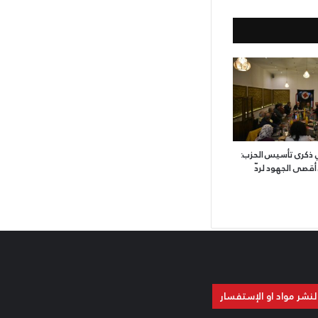
ي ذكرى تأسيس الحزب:
أقصى الجهود لردّ
لنشر مواد او الإستفسار