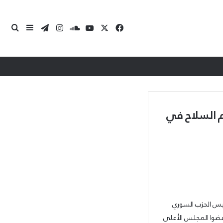
‫X
فيسبوك
‫YouTube
ساوند كلاود
انستقرام
تيلقرام
بحث 
إضافة عمو
 السلاح في
يس الحزب السوري
وعضوا المجلس الأعلى