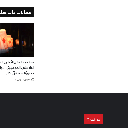
مقالات ذات صلة
منفذية المتن الأعلى: 
النار على القومييّن… و
حضورُنا سيتعزَّز أكثر
05/03/2021
من نحن؟