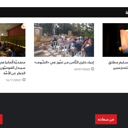
لتسليم مطلق
إحياء ذكرى الثّامن من تمّوز في «الشّوف»
منفذيّة ألمانيا ف
للمنزعجين
سيبذل القوميّون 
20/07/2022
الخطر عن الأمّة
16/11/2021
من سعاده