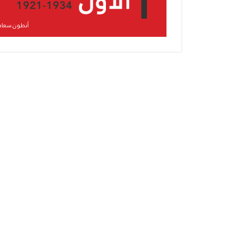
ش
ي
أنطون سعاد
و
ع
ي
و
ا
25/06/2026
الشيوعي والقومي: للتغيي
ل
ق
و
م
ي
:
ل
ل
ت
غ
ي
ي
ر
و