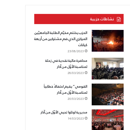
ل
ج
ت
ه
ح
ا
نشاطات حزبية
ر
ل
ي
ع
الحزب يختتم مخيّم الطلبة الجامعيّين
ر
د
المركزي الذي ضم مشتركين من أربعة
ب
وّ
كيانات
د
23/08/2023
م
ه
محاضرة مالية نقدية في زحلة
لمناسبة الأوّل من آذار
28/03/2023
القومي” يقيم احتفالاً خطابياً
لمناسبة الأوّل من آذار
20/03/2023
مديرية اوتاوا تحيي الأوّل من آذار
14/03/2023