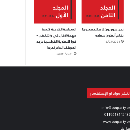
نحن سوريون لا هللخصبيون!
السياسة الخارجية: نتيجة
بقلم أنطون سعاده
مهمة لافال في واشنطن –
فوز النظرية الفرنسية يزيد
16/03/2021
الموقف العام تحرجا
26/01/2021
لنشر مواد او الإستفسار
info@ssnparty.o
011961814543
www.ssnparty.o
صل بنا