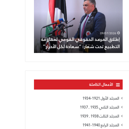
ث
ا
م
ن
م
08/07/2026
09/07/2026
ن
إطلاق المرصد الحقوقي القومي لمقاومة
الثامن من تموز: تجدي
ت
التطبيع تحت شعار: “سعادة لكل الأحرار”
سعاده، وللقسم الذي
م
و
ز
:
ت
ج
د
الأعمال الكاملة
ي
د
المجلد الأول 1921-1934
ا
المجلد الثاني 1935 ـ 1937
ل
و
المجلد الثالث 1938 ـ 1939
ف
المجلد الرابع 1940-1941
ا