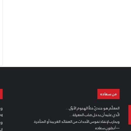
»
من سعاده
المعلّم هو جنديّ خطّ الهجوم اﻷوّل…
rg
الّذي عليه أن يدخل صلب المعركة…
94
ويحارب ﻹنقاذ نفوس اﻷحداث من العقائد الغريبة أو المتأخرة.
rg
—
أنطون سعاده
إت