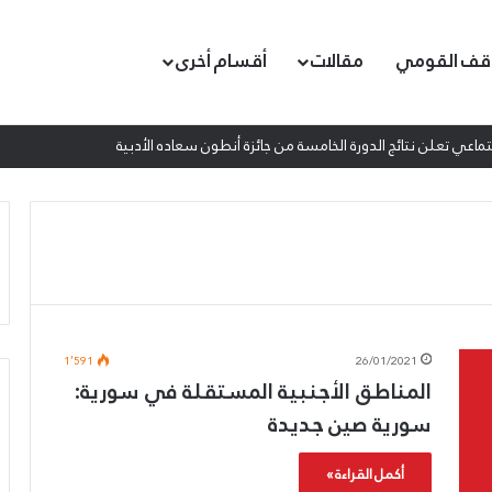
قف القومي
مقالات
أقسام أخرى
اعي تعلن نتائج الدورة الخامسة من جائزة أنطون سعاده الأدبية
1٬591
26/01/2021
المناطق الأجنبية المستقلة في سورية:
سورية صين جديدة
ع
إ
أكمل القراءة »
م
ط