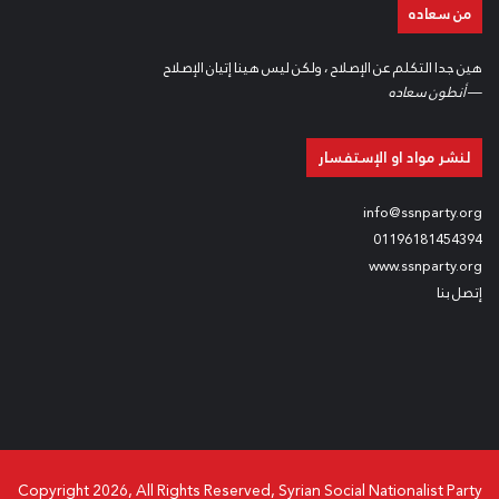
من سعاده
هين جدا التكلم عن الإصلاح ، ولكن ليس هينا إتيان الإصلاح
—
أنطون سعاده
لنشر مواد او الإستفسار
info@ssnparty.org
01196181454394
www.ssnparty.org
إتصل بنا
Copyright 2026, All Rights Reserved, Syrian Social Nationalist Party