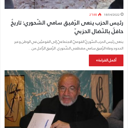
2٬585
18/04/2022
رئيس الحزب ينعى الرّفيق سامي الشّحوري: تاريخٌ
حافلٌ بالنّضال الحزبيّ
ينعى رئيس الحزب السّوريّ القوميّ الاجتماعيّ إلى القوميّين في الوطن وعبر
الحدود وفاة الرّفيق سامي مصطفى الشّحوري. الرّفيق الرّاحل من…
أكمل القراءة »