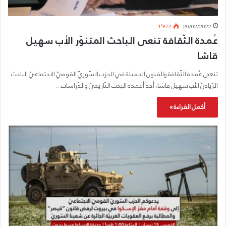
1٬972
20/02/2022
عُمدة الثّقافة تنعى الباحث المتنوّر الأب سهيل
قاشا
تنعى عُمدة الثّقافة والفنون الجميلة في الحزب السّوريّ القوميّ الاجتماعيّ الباحث
الرّياديّ الأب سهيل قاشا، أحد أعمدة البحث التّاريخيّ والدّراسات…
أكمل القراءة »