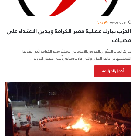
1٬673
09/09/2024
الحزب يبارك عملية معبر الكرامة ويدين الاعتداء على
مصياف
يبارك الحزب السّوري القومي الاجتماعي عمليّة معبر الكرامة الّتي نفّذها
الاستشهادي ماهر الجازي والتي جاءت بمثابة ردٍّ على بطش الدولة…
أكمل القراءة »