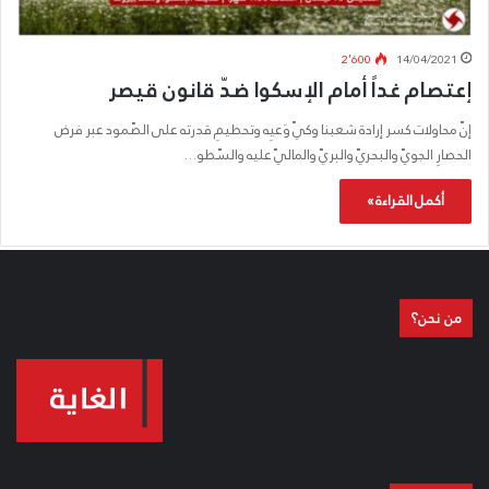
2٬600
14/04/2021
إعتصام غداً أمام الإسكوا ضدّ قانون قيصر
إنّ محاولات كسر إرادة شعبنا وكيّ وَعيِه وتحطيمِ قدرته على الصّمود عبر فرض
الحصارِ الجويّ والبحريّ والبريّ والماليّ عليه والسّطو…
أكمل القراءة »
من نحن؟