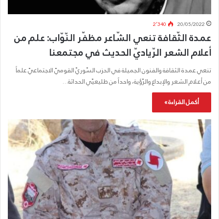
2٬340
20/05/2022
عمدة الثّقافة تنعي الشّاعر مظفّر النّوّاب: علم من
أعلام الشعر الرّياديّ الحديث في مجتمعنا
تنعي عمدة الثقافة والفنون الجميلة في الحزب السّوريّ القوميّ الاجتماعيّ علماً
من أعلام الشعر والإبداع والرّؤية، واحداً من طليعيّي الحداثة…
أكمل القراءة »