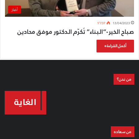
أخبار
1٬737
13/04/2023
صباح الخير-“البناء” تُكرّم الدكتور موفق محادين
أكمل القراءة »
من نحن؟
من سعاده