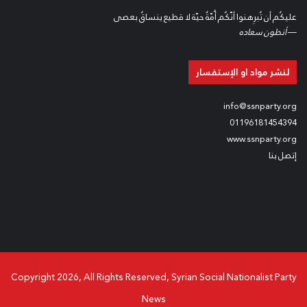
عليكُم أن تُبرِهنوا أنّكُم أُمّةٌ حيّة لا قطيع ينساقُ بعصى
—
أنطون سعاده
لنشر مواد او الإستفسار
info@ssnparty.org
01196181454394
www.ssnparty.org
إتصل بنا
Copyright 2026, All Rights Reserved, Syrian Social Nationalist Party
News