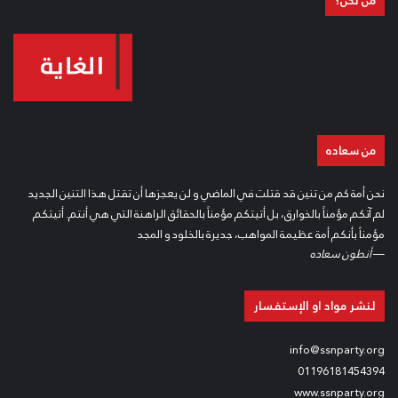
من نحن؟
من سعاده
نحن أمة كم من تنين قد قتلت في الماضي و لن يعجزها أن تقتل هذا التنين الجديد
لم آتكم مؤمناً بالخوارق، بل أتيتكم مؤمناً بالحقائق الراهنة التي هي أنتم. أتيتكم
مؤمناً بأنكم أمة عظيمة المواهب، جديرة بالخلود و المجد
—
أنطون سعاده
لنشر مواد او الإستفسار
info@ssnparty.org
01196181454394
www.ssnparty.org