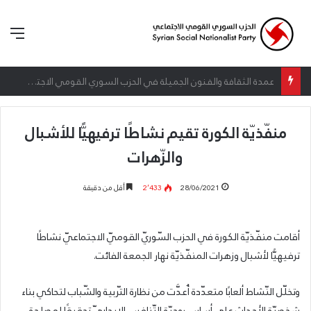
الق
إطلاق المرصد الحقوقي القومي لمقاومة التطبيع تحت شعار: “سعادة لكل الأحرار”
منفّذيّة الكورة تقيم نشاطًا ترفيهيًّا للأشبال
والزّهرات
28/06/2021
2٬433
أقل من دقيقة
أقامت منفّذيّة الكورة في الحزب السّوريّ القوميّ الاجتماعيّ نشاطًا
ترفيهيًّا لأشبال وزهرات المنفّذيّة نهار الجمعة الفائت.
وتخلّل النّشاط ألعابًا متعدّدة أُعدَّت من نظارة التّربية والشّباب لتحاكي بناء
شخصيّة الأحداث على أساس روحيّة التّنافس الإيجابيّ تحقيقًا لمصلحة