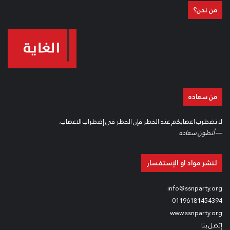
من نحن؟
كما ألقت شقيقة الشّهيد عاطف الدّنف كلمة وجدانيّة ذكرت فيها تفاصيل
حياة الشّهيد في العائلة وممارسته للعقيدة القوميّة الاجتماعيّة في
تعامله مع أهله.
وتخلّل النّشاط قصيدة للرفيق فخر أبو فخر، كما عرّفت الاحتفال الرّفيقة
ماريانا أبي مرش.
من سعاده
لا تضطرب اعصابكم عند الخطر فإن الخطر في إضطراب الاعصاب.
—
أنطون سعاده
لنشر مواد او الإستفسار
info@ssnparty.org
01196181454394
www.ssnparty.org
إتصل بنا