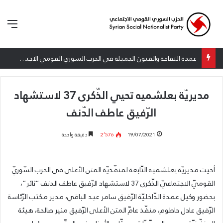
الق
عمدة الثقافة والفنون الجميلة في الحزب السوري القومي الاجتماعي تعلن نتائج الدورة الخامسة من جائزة أنطون سعاده الأدبية
مديريّة بعلشميه تحيي الذّكرى 37 لاستشهاد
الرّفيق عاطف الدّنف
19/07/2021
2٬576
دقيقة واحدة
أحيت مديريّة بعلشميه التّابعة لمنفّذيّة المتن الأعلى في الحزب السّوريّ
القوميّ الاجتماعيّ الذّكرى 37 لاستشهاد الرّفيق عاطف الدنف “ثائر”،
بحضور وكيل عمدة الدّاخليّة الرّفيق سامر عبد الباقي، مدير مكتب الرّئاسة
الرّفيق عادل حاطوم، منفّذ عامّ المتن الأعلى الرّفيق منير صالحة، هيئة