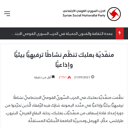
الق
عمدة الثقافة والفنون الجميلة في الحزب السوري القومي الاجتماعي تعلن نتائج الدورة الخامسة من جائزة أنطون سعاده الأدبية
منفّذيّة بعلبك تنظّم نشاطًا ترفيهيًّا بيئيًّا
وإذاعيًّا
21/09/2021
2٬751
أقل من دقيقة
نظّمت منفّذيّة بعلبك في الحزب السّوريّ القوميّ الاجتماعيّ نشاطًا
ترفيهيًّا بيئيًّا وإذاعيًّا في متّحد اليمونة، شارك فيه الرّفقاء الّذين تخرّجوا من
دورة إعداد قادة إسعاف من منفّذيّات بعلبك، زحلة، البقاع الغربيّ، البترون،
طرابلس، عكّار، الهرمل ومديريّة الجامعة اللّبنانيّة المستقلّة.