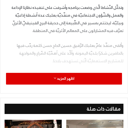
وتخلّل النّشاط الّذي وضعت برنامجه وأشرفت على تنفيذه نظارتا الإذاعة
والعمل والشّؤون الاجتماعيّة في منفّذيّة بعلبك عدة أنشطة إذاعيّة
وبيئيّة، ليختتم بمسير في الطّبيعة إلى حديقة البرج الفينيقيّ الأثريّ
تعرّف فيه المشاركون على المعالم الأثريّة في المنطقة.
وألقى منفّذ عامّ بعلبك الرّفيق حسين الحاج حسن كلمة رحّب فيها
بالحاضرين شكرًا بلديّة اليمونة، وأكّد على أهمّيّة الصّراع والمواجهة
للمشاريع الاستعماريّة الّتي تستهدف بلادنا.
اظهر المزيد
مقالات ذات صلة