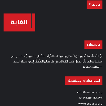
من نحن؟
من سعاده
إنّ اللّغة أداة التّعبير عن الأفكار والعواطف المُوَلِّدة التّقاليد القوميِّة، فليس في
استطاعة المرء أن يدخل قلب الأمّة الخافق ولا عقلها المُفَكِّر إلّا بواسطة اللّغة.
—
أنطون سعاده
لنشر مواد او الإستفسار
info@ssnparty.org
01196181454394
www.ssnparty.org