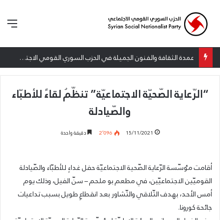
الق
عمدة الثقافة والفنون الجميلة في الحزب السوري القومي الاجتماعي تعلن نتائج الدورة الخامسة من جائزة أنطون سعاده الأدبية
“الرّعاية الصّحيّة الاجتماعيّة” تنظّمُ لقاءً للأطبّاء
والصّيادلة
15/11/2021
2٬096
دقيقة واحدة
أقامت مٶسّسة الرّعایة الصّحیة الاجتماعيّة حفل غداءٍ للأطبّاء والصّیادلة
القومیّین الاجتماعيّين، في مطعم بو ملحم – سنّ الفیل، وذلك يوم
أمس الأحد، بهدف التّلاقي والتّشاور بعد انقطاعٍ طويل بسبب تداعیات
جائحة کورونا.