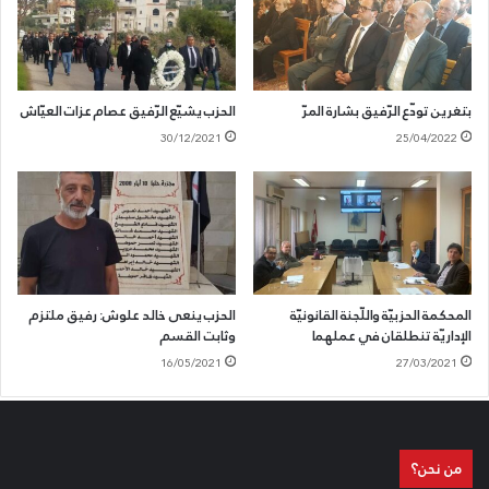
بتغرين تودّع الرّفيق بشارة المرّ
الحزب يشيّع الرّفيق عصام عزات العيّاش
30/12/2021
25/04/2022
المحكمة الحزبيّة واللّجنة القانونيّة
الحزب ينعى خالد علوش: رفيق ملتزم
الإداريّة تنطلقان في عملهما
وثابت القسم
16/05/2021
27/03/2021
من نحن؟