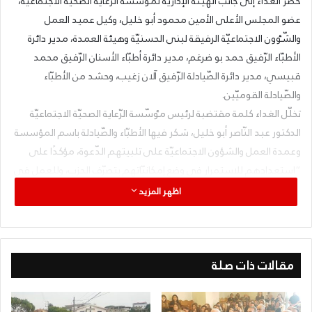
حضر الغداء إلى جانب الهیٸة الإداريّة لمٶسّسة الرّعایة الصحیّة الاجتماعيّة،
عضو المجلس الأعلى الأمين محمود أبو خلیل، وكيل عميد العمل
والشّٶون الاجتماعيّة الرفيقة لبنى الحسنيّة وهيئة العمدة، مدیر دائرة
الأطبّاء الرّفیق حمد بو ضرغم، مدیر دائرة أطبّاء الأسنان الرّفیق محمد
قبيسي، مدیر دائرة الصّیادلة الرّفیق آلان زغیب، وحشد من الأطبّاء
والصّیادلة القومیّین.
تخلّل الغداء کلمة مقتضبة لرئیس مٶسّسة الرّعایة الصحیّة الاجتماعيّة
الدکتور عبد النّاصر أبو خلیل، شکر فیها الأطبّاء والصّیادلة باسم المؤسسة
وعمدة العمل والشؤون الاجتماعيّة علی تلبیتهم الدّعوة، مؤكدًا على
“استعدادهم للاستمرار في وضع إمکانیّاتهم بتصرّف الحزب، وللعمل فی
سبیل الخدمة العامّة”. وشدّد على ضرورة تكرار هذا اللّقاء بشکلٍ دوري.
اظهر المزيد
مقالات ذات صلة