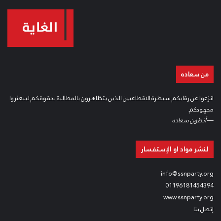
من سعاده
انزعوا عن رقابكم سيطرة الاقطاعيين الذين يتظاهرون بالمطالبة بحقوقكم ليبعثروا
مجهودكم.
—
أنطون سعاده
لنشر مواد او الإستفسار
info@ssnparty.org
01196181454394
www.ssnparty.org
إتصل بنا