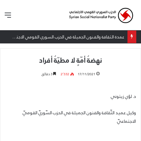
الق
عمدة الثقافة والفنون الجميلة في الحزب السوري القومي الاجتماعي تعلن نتائج الدورة الخامسة من جائزة أنطون سعاده الأدبية
نهضةُ أمّةٍ لا مطيّةُ أفراد
17/11/2021
2٬332
3 دقائق
د. لؤي زيتوني
وكيل عميد الثّقافة والفنون الجميلة في الحزب السّوريّ القوميّ
الاجتماعيّ