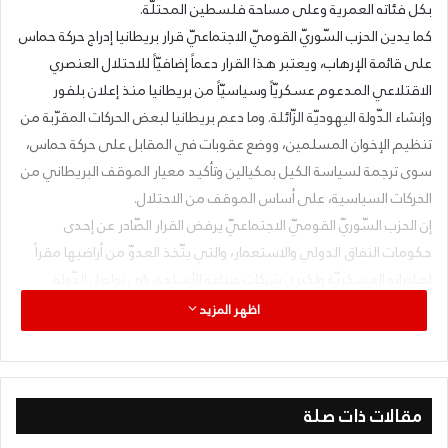
بكل فئاته العمرية وعلى مساحة فلسطين المحتلّة.
كما يدين الحزب السّوريّ القوميّ الاجتماعيّ قرار بريطانيا إدراج حركة حماس
على قائمة الإرهاب، ويعتبر هذا القرار دعماً إضافيّاً للاحتلال العنصري
الاقتلاعي المدعوم عسكريّاً وسياسيّاً من بريطانيا منذ إعلان بلفور
وإنشاء الدّولة اليهوديّة الزّائلة. وما دعم بريطانيا لبعض الحركات المقرّبة من
تنظيم الإخوان المسلمين، ووضع عقوبات في المقابل على حركة حماس،
سوى ترجمة لسياسة الكيل بمكيالين وتأكيد معيار الموقف البريطاني من
الحركات السياسية، على أساس الموقف من الاحتلال.
إن الحزب السّوريّ القوميّ الاجتماعيّ يرفض القرار الصّادر عن إحدى
حكومات النفاق الدولي والاستعمار، والتي يتّخذ العدوّ من أراضيها مقراً
لصادراته العسكريّة ولكبرى شركات صناعة الأسلحة، كي تواصل الدّولة
اليهوديّة هجومها على شعبنا في فلسطين وقتله وتدمير بيوته من دون
اظهر المزيد
أيّ عواقب من مجلس الأمن والمحكمة الجنائيّة الدّوليّة.
كما يؤكّد الحزب دعمه لكلّ حركات المقاومة في فلسطين، ويدعو شعبنا
في أوروبة والغرب لوقفات احتجاجيّة لرفض انحياز بريطانيا للإرهاب الّذي
مقالات ذات صلة
تمارسه الدّولة اليهوديّة على شعبنا.
ويعلن الحزب السّوريّ القوميّ الاجتماعيّ دعمه الثّابت وفي كلّ الظّروف