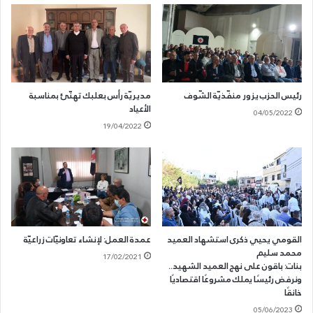
لخيار الكفاح المسلّح، السّبيل الوحيد لتحرير الأرض وطرد الاحتلال. كما يؤكد
استعداد القوميين الإجتماعيين للقتال على كل الجبهات الجنوبية
لاستعادة الحق وكامل التراب.
رئيس الحزب يزور منفّذيّة الشّوف
مديريّة رأس بعلبك تهنّئ بمناسبة
الأعياد
04/05/2022
19/04/2022
القومي يحيي ذكرى استشهاد العميد
عمدة العمل: لإنشاء تعاونيّات زراعيّة
محمد سليم
17/02/2021
بنات: باقون على نهج العميد الشهيد..
ونرفض رئيسًا يملك مشروعًا اقتصاديًا
خانقًا
05/06/2023