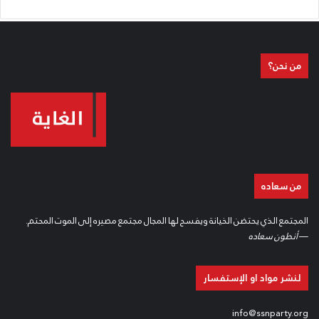
من نحن؟
من سعاده
المجتمع الذي يحتضن الخيانة ويفسح لها المجال مجتمع مصيره إلى الموت المحتم.
—
أنطون سعاده
لنشر مواد او الإستفسار
info@ssnparty.org