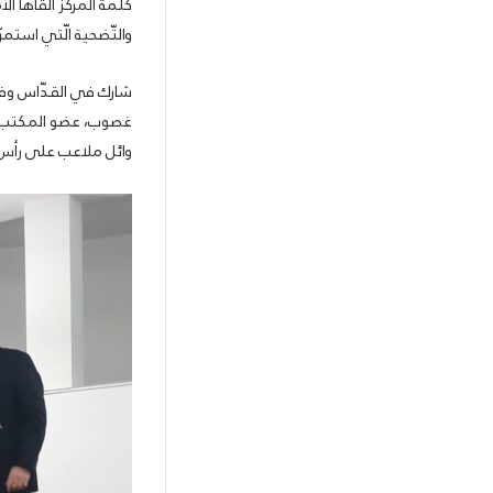
كلمة المركز ألقاها الأ
والتّضحية الّتي استم
شارك في القدّاس وفد م
غصوب، عضو المكتب الس
وائل ملاعب على رأس و