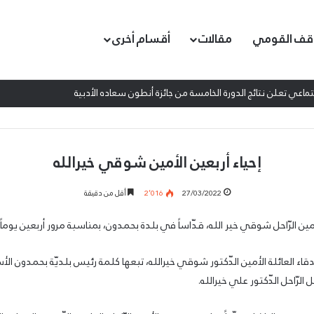
قف القومي
مقالات
أقسام أخرى
اعي تعلن نتائج الدورة الخامسة من جائزة أنطون سعاده الأدبية
إحياء أربعين الأمين شوقي خيرالله
27/03/2022
2٬016
أقل من دقيقة
مين الرّاحل شوقي خير الله، قدّاساً في بلدة بحمدون، بمناسبة مرور أربعين يوماً
اء العائلة الأمين الدّكتور شوقي خيرالله، تبعها كلمة رئيس بلديّة بحمدون الأست
 الرّاحل الدّكتور علي خيرالله.