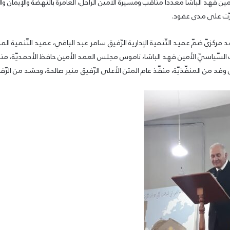
مين فهد الباشا معدّداً مناقب ومسيرة الأمين الرّاحل، العامرة بالنّهضة والإيمان وا
رّت على مدى عقود.
ركزيّ ضمّ عميد التّنمية الإدارية الرّفيق سامر عبد الباقي، عميد التّنمية المح
ّياسيّ الأمين فهد الباشا، ناموس مجلس العمد الأمين حافظ الأحمديّة، منفّذ
فد من المنفّذيّة، منفّذ عام المتن الأعلى الرّفيق منير صالحة، وحشد من الرّفق