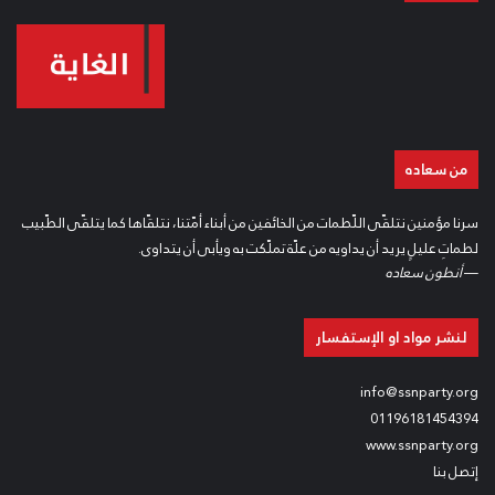
لتعاليمه التي شكلت وتشكل حياة للأمة باسرها .
و اقتطع قالب حلوى احتفالا بالمناسبة.
من سعاده
سرنا مؤمنين نتلقّى اللّطمات من الخائفين من أبناء أمّتنا، نتلقّاها كما يتلقّى الطّبيب
لطماتِ عليلٍ يريد أن يداويه من علّة تملّكت به ويأبى أن يتداوى.
—
أنطون سعاده
لنشر مواد او الإستفسار
info@ssnparty.org
01196181454394
www.ssnparty.org
إتصل بنا