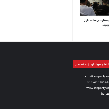
ّي مقاومي فلسطين
بيروت
لنشر مواد او الإستفسار
info@ssnparty.o
011961814543
www.ssnparty.o
صل بنا