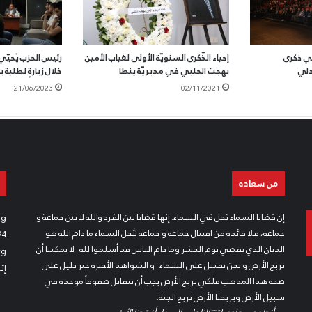
يي ذكرى
إحياء الذّكرى السنويّة الأولى لغياب الأمين
رئيس الحزب يُحي
دلي
بهجت الحلبي في مديريّة ينطا
خلال زيارةٍ لطلبة 
21/06/2023
02/11/2021
من سعاده
إن قضايا السماء تحل في السماء. إنها قضايا بين الفرد والله لا بين جماعة و
rg
جماعة، فلا فائدة من اقتتال جماعة و جماعة لأجل السماء ما دام الله هو
94
الديان الذي يقضي يوم الحشر وما دام الناس قد أسلموا لله . لا يمكننا أن
rg
نربح الأرض و نحن نقتتل على السماء . و الشواهد الأخيرة خير دليل على
إت
صحة هذا المذهب فلكي نربح الأرض يجب أن نتقاتل صفوفاً موحدة في
سبيل الأرض وبربحنا الأرض نربح الجنة.