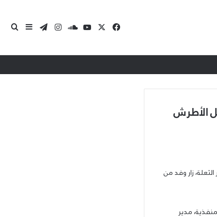
‫X
فيسبوك
‫YouTube
ساوند كلاود
انستقرام
تيلقرام
بحث 
إضافة عمو
ل الأطرش
لثعلة، زار وفد من
منفذية، مدير