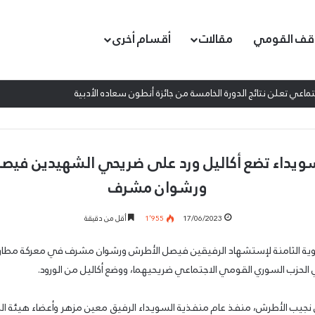
قف القومي
مقالات
أقسام أخرى
اعي تعلن نتائج الدورة الخامسة من جائزة أنطون سعاده الأدبية
سويداء تضع أكاليل ورد على ضريحي الشهيدين فيص
ورشوان مشرف
17/06/2023
1٬955
أقل من دقيقة
وية الثامنة لإستشهاد الرفيقين فيصل الأطرش ورشوان مشرف في معركة مطار ا
الحزب السوري القومي الاجتماعي ضريحيهما، ووضع أكاليل من الورود.
ن نجيب الأطرش، منفذ عام منفذية السويداء الرفيق معين مزهر وأعضاء هيئة ال