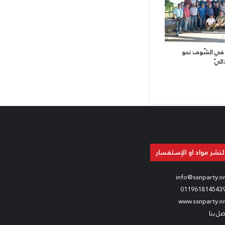
ة في الشّوف: نحو
ائيّ
لنشر مواد او الإستفسار
info@ssnparty.o
011961814543
www.ssnparty.o
صل بنا