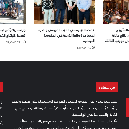
السّوري
عمدة التربية في الحزب القومي جاهزة
ورشة زراعيّة بيئي
تائج جائزة
لمساعدة وزارة التربية في الحكومة
تفعيل الإنتاج الغذ
 دورتها الثالثة
اللبنانية
09/06/2021
01/09/2025
من سعاده
لسياسية عندي هي لخدمة العقيدة القومية المشتملة على قضيّة واضحة
rg
جليّة معيّنة،وليست لمجرّد السياسة أو لقضيّة شخصية،العقيدة لي هي
94
الغاية،والسياسة هي الواسطة.
rg
أمّا رجال السياسة اللاقوميون فالسياسة عندهم هي الغاية والعقائد
إت
ليست لهم سوى وسائط،ولذلك هم يبدّلونها، فيقولون اليوم بما أنكروه