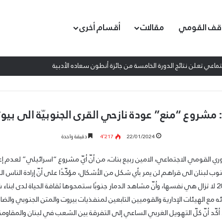
قف القومي
مقالات
أقسام أخرى
اعي تعلن نتائج الدورة الخامسة من جائزة أنطون سعاده الأدبية
مشروع “منع” عودة نازحي القرى الجنوبيّة الى بيوته
22/01/2024
4٬217
دقيقة واحدة
ري القومي الاجتماعي، الامين ربيع بنات، من أنّ أيّ مشروع “اسرائيلي” لعدم إعا
وب لبنان الى قراهم لن يمر بأي شكل من الأشكال، مؤكّدًا على أنّ إرادة الناس 
ئه مع الهيئات الإدارية والقوميين التابعين لمنفذيات بيروت والمتن الجنوبي والض
كّد أنّ كلّ التهويل الغربي الساعي إلى التفرقة بين الشعب في لبنان والمقاومة 