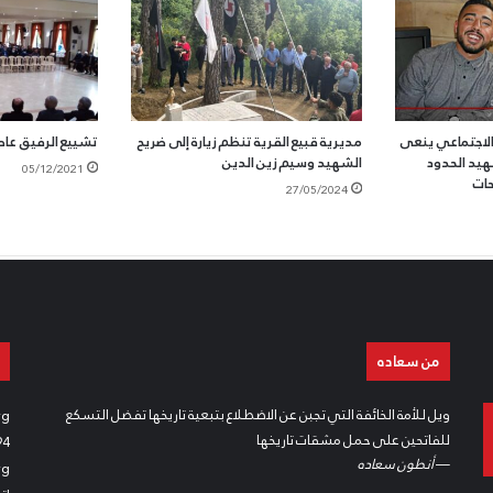
الاجتماعي ينعى
مديرية قبيع القرية تنظم زيارة إلى ضريح
تشييع الرفيق عا
هيد الحدود
الشهيد وسيم زين الدين
05/12/2021
حات
27/05/2024
من سعاده
ويل للأمة الخائفة التي تجبن عن الاضطلاع بتبعية تاريخها تفضل التسكع
rg
للفاتحين على حمل مشقات تاريخها
94
—
أنطون سعاده
rg