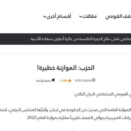
قف القومي
مقالات
أقسام أخرى
اعي تعلن نتائج الدورة الخامسة من جائزة أنطون سعاده الأدبية
الحزب: الموازنة خطيرة!
31/01/2024
1٬688
دقيقة واحدة
القومي الاجتماعي البيان التالي:
 الموازنة العامة التي صدرت عن الحكومة في لبنان، وأقرّها المجلس النيابي، تلحظ ا
رادات الضريبية بحوالي الضعف تقريباً مقارنة بموازنة العام 2023.