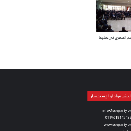
صم المصري في صليما
لنشر مواد او الإستفسار
info@ssnparty.o
011961814543
www.ssnparty.o