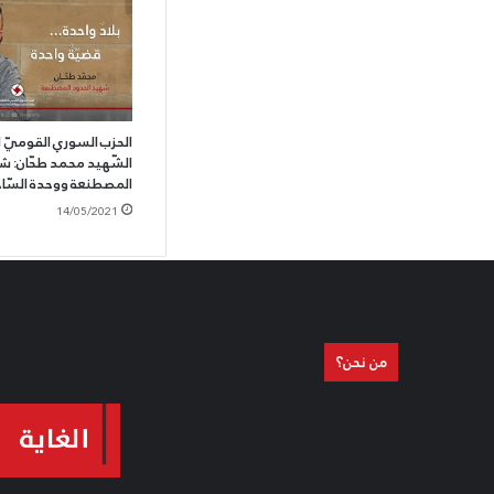
الحزب السوري القوميّ 
الشّهيد محمد طحّان: ش
المصطنعة ووحدة السّا
14/05/2021
من نحن؟