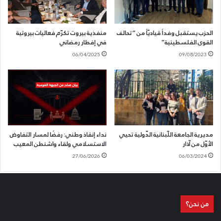
الحزب يستقبل وفداً قياديّاً من “تحالف
منفذية بيروت تكرّم فعاليات بيروتية
القوى الفلسطينية”
في إفطار رمضاني
06/04/2025
09/08/2023
مديرية الجامعة اللّبنانية الدّولية تحيي
نداء إنقاذ وطني: رفضًا لمسار التفاوض
الأوّل من آذار
الاستسلامي ولقاء واشنطن المعيب
27/06/2026
06/03/2024
من نحن؟