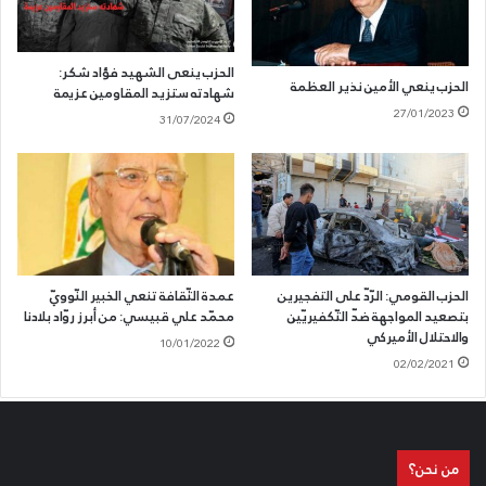
الحزب ينعى الشهيد فؤاد شكر:
الحزب ينعي الأمين نذير العظمة
شهادته ستزيد المقاومين عزيمة
27/01/2023
31/07/2024
الحزب القومي: الرّدّ على التفجيرين
عمدة الثّقافة تنعي الخبير النّوويّ
بتصعيد المواجهة ضدّ التّكفيريّين
محمّد علي قبيسي: من أبرز روّاد بلادنا
والاحتلال الأميركي
10/01/2022
02/02/2021
من نحن؟