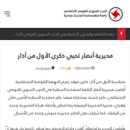
الق
إطلاق المرصد الحقوقي القومي لمقاومة التطبيع تحت شعار: “سعادة لكل الأحرار”
مديرية أنصار تحيي ذكرى الأول من آذار
18/03/2024
1٬474
دقيقة واحدة
بمناسبة الأول من آذار، ذكرى مولد زعيم النهضة القومية الاجتماعية،
أقامت مديرية أنصار التابعة لمنفذية النبطية في الحزب السوري القومي
الاجتماعي، حاجز محبة، بمشاركة منفذ عام منفذية النبطية الأمين علي
وهبي، مديرة المديرية الرفيقة ريما فياض وأعضاء هيئة المديرية، وعدد
من الرفقاء، كما شاركت في الحاجز مديرية حبوش، وعدد من الأشبال.
وأقامت المديرية احتفالاً، ألقت خلاله الرفيقة ريما فياض كلمة جاء فيها: إنّ