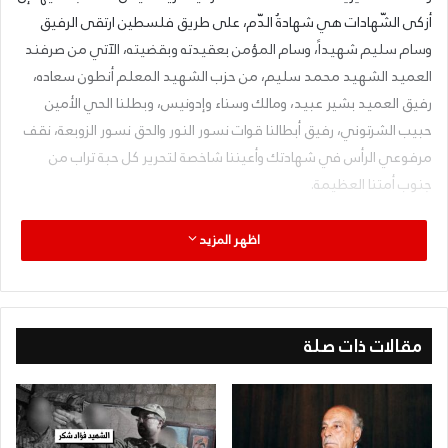
أزكى الشّهادات هي شهادةُ الدّم، على طريق فلسطين ارتقى الرفيق
وسام سليم شهيداً، وسام المؤمن بعقيدته وبقضيته، الآتي من صرفند
العميد الشهيد محمد سليم، من حزب الشهيد المعلم أنطون سعاده،
رفيق العميد بشير عبيد، ومالك وسناء وإدونيس، وبطلنا الحي الأمين
حبيب الشرتوني، رفيق أبطالنا قوات نسور النور والحق نسور الزوبعة، نقف
مرفوعي الرأس في شهادتك وأعيننا شاخصة لتحرير كل حبة تراب من
جنوب أمتنا العظيمة.
اظهر المزيد
مقالات ذات صلة