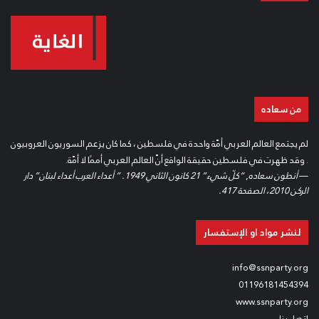
من سعاده
لم يجتمع العالم العربي أمّة واحدة في فلسطين ، كما كان يزعم السوريون العروبيون
. وقد ظهرت في فلسطين حقيقة الواقع أنّ العالم العربي أممًا لا أمّة.
—
أنطون سعاده
,
“كلّ شيء” 21 كانون الثاني 1949. ” أعداء العرب أعداء لبنان” دار
الركن 2010، الصفحة 417.
لنشر مواد او الإستفسار
info@ssnparty.org
01196181454394
www.ssnparty.org
إتصل بنا