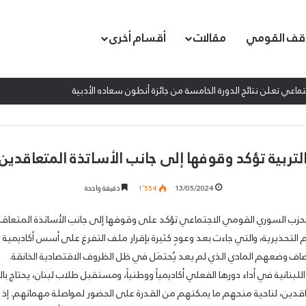
قف القومي
مقالات
أقسام أخرى
اعي تعلن نتائج الدورة الخامسة من جائزة أنطون سعاده الأدبية
لتربية تؤكد وقوفها إلى جانب الأساتذة المتعاقدين
13/05/2024
1٬554
دقيقة واحدة
الحزب السوري القومي الاجتماعي تؤكد على وقوفها إلى جانب الأساتذة المتعاق
 التحذيرية، والتي جاءت بعد وعودٍ كثيرة بإقرار ملف التفرغ على أسس أكاديمية 
نصاف وضعهم المادي الذي لم يعد يُحتمَل في ظل الظروف الاقتصادية الخانقة.
 اللبنانية في أداء دورها الفعلي أكاديمياً ووطنياً، ومستقبل طلاب لبنان، يحتاج ب
اقدين، لناحية منحهم ما يمكنهم من القدرة على الحضور لمواصلة مهماتهم. إذ 