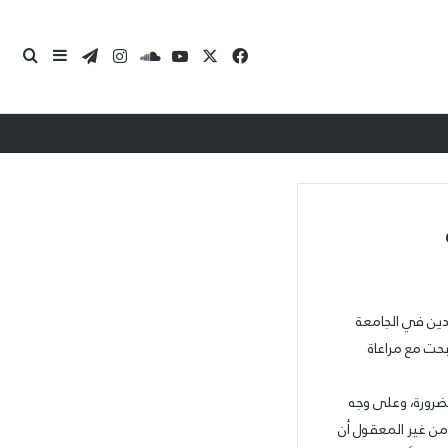
‫X
فيسبوك
‫YouTube
ساوند كلاود
انستقرام
تيلقرام
بحث 
إضافة عمو
دين في الجامعة
بحت مع مراعاة
الضرورة، وعلى وجه
من غير المعقول أن