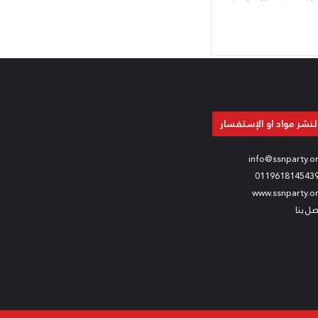
لنشر مواد او الإستفسار
info@ssnparty.o
011961814543
www.ssnparty.o
صل بنا