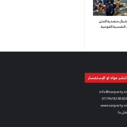
بال منفذية المتن
 النفسية القومية
لنشر مواد او الإستفسار
info@ssnparty.o
011961814543
www.ssnparty.o
صل بنا