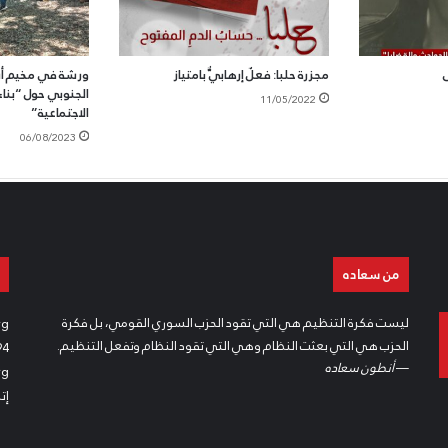
ى
مجزرة حلبا: فعلٌ إرهابيٌّ بامتياز
ورشة في مخيم أش
الجنوبي حول “بناء
11/05/2022
الاجتماعية”
06/08/2023
من سعاده
ليست فكرة التنظيم هي التي تقود الحزب السوري القومي، بل فكرة
rg
الحزب هي التي بعثت النظام وهي التي تقود النظام وتفعل التنظيم.
94
—
أنطون سعاده
rg
إت