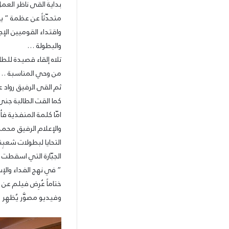
بدايةً القى ناظر الع
متحدّثاً عن عظمة ” يو
واقتداء القوميين الإ
والبطولة …
تلاه إلقاء قصيدة للط
من وحي المناسبة …
ثم القى الرفيق رواد 
كما القت الطالبة ج
امّا كلمة المنفذية فأل
والإعلام الرفيق محمد 
التحايا لبطولات شعبِ
الجبّارة التي اسقطت “ا
” في نهج الفداء وال
ختاماً عُرِض فيلم عن
وفيديو مصوَّر يُظهِ