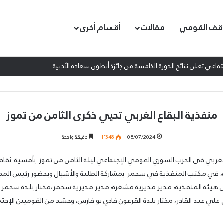
قف القومي
مقالات
أقسام أخرى
اعي تعلن نتائج الدورة الخامسة من جائزة أنطون سعاده الأدبية
منفذية البقاع الغربي تحيي ذكرى الثامن من تموز
08/07/2024
1٬348
دقيقة واحدة
الغربي في الحزب السوري القومي الإجتماعي ليلة الثامن من تموز بأمسية ثقاف
باب، في مكتب المنفذية في سحمر بمشاركة الطلبة والأشبال وبحضور رئيس الم
هيئة المنفذية، مدير مديرية مشغرة، مدير مديرية سحمر،مختار بلدة سحمر ا
فيق علي عبد القادر، مختار بلدة القرعون فادي بو فارس، وحشد من القوميين الإجت