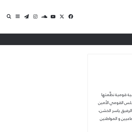
‫X
فيسبوك
‫YouTube
ساوند كلاود
انستقرام
تيلقرام
بحث 
إضافة عمو
ية قومية نظّمتها
جلس القومي الأمين
لرفيق ياسر الخشن،
ماعيين و المواطنين