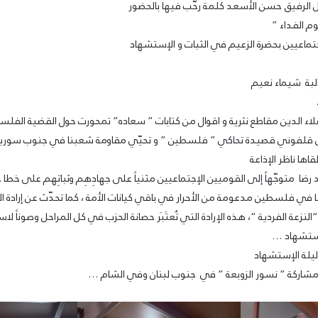
مل الرفيق حسن الأسعد كلمة رحّب فيها بالحضور
م الفداء ”
جتماعيين بحضرة الزعيم في الثبات و الإستشهاد
البة شيماء نعيم
علاء الدين مقاطع نثرية و اقوال من كتابات ” سعاده” تمحورت حول القضية الفل
نى قلفوني قصيدة تحاكي ” فلسطين ” و تحيّي مقاومة شعبنا في جنوب سوري
قاها ناظر الإذاعة
رضا متوجّهاً إلى القوميين الإجتماعيين مثنياً على جهادِهِم وثباتِهم على خطا ح
نا في فلسطين مدعومة من الأحرار في باقي كيانات الأمة ، كما تحدّث عن إرادة ا
لنزعة الفردية “، هذه الإرادة التي تُعتَبَر حصانة الحزب في كل المراحل وصوناً لاس
إستشهاد …
 ليلة الإستشهاد
ر مشاركة ” نسور الزوبعة ” في جنوب لبنان وفي الشام …