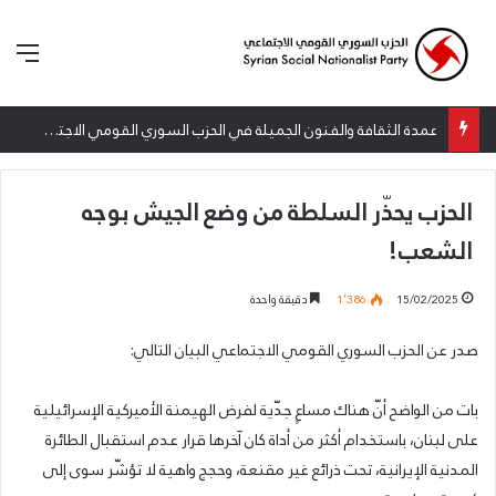
الق
عمدة الثقافة والفنون الجميلة في الحزب السوري القومي الاجتماعي تعلن نتائج الدورة الخامسة من جائزة أنطون سعاده الأدبية
الحزب يحذّر السلطة من وضع الجيش بوجه
الشعب!
15/02/2025
1٬386
دقيقة واحدة
صدر عن الحزب السوري القومي الاجتماعي البيان التالي:
بات من الواضح أنّ هناك مساعٍ جدّية لفرض الهيمنة الأميركية الإسرائيلية
على لبنان، باستخدام أكثر من أداة كان آخرها قرار عدم استقبال الطائرة
المدنية الإيرانية، تحت ذرائع غير مقنعة، وحجج واهية لا تؤشّر سوى إلى