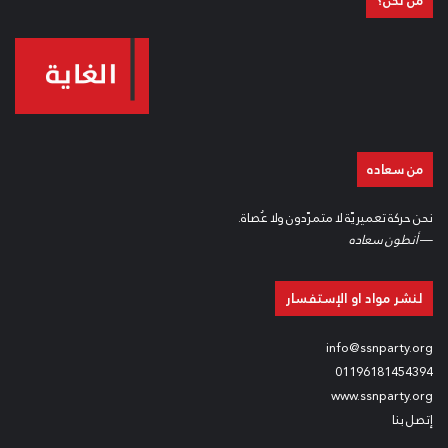
من نحن؟
من سعاده
نحن حركة تعميريّة لا متمرّدون ولا عُصاة.
—
أنطون سعاده
لنشر مواد او الإستفسار
info@ssnparty.org
01196181454394
www.ssnparty.org
إتصل بنا