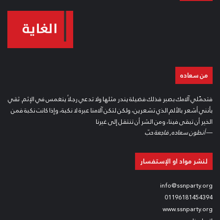
من سعاده
فتحمّلي آلامك بصبر فذلك فضيلة يندر مثلها ولا تدعي رجلاً ينغمس في الإثم. ثقي
بأنني أشعر بالألم الذي تشعرين، ولكن لتكن آلامنا عبرة لا نكبة، وإذا كانت نكبة فمن
الخير أن تبقى فينا، ومن الشر أن تنتقل إلى غيرنا
—
أنطون سعاده
,
فاجعة حبّ
لنشر مواد او الإستفسار
info@ssnparty.org
01196181454394
www.ssnparty.org