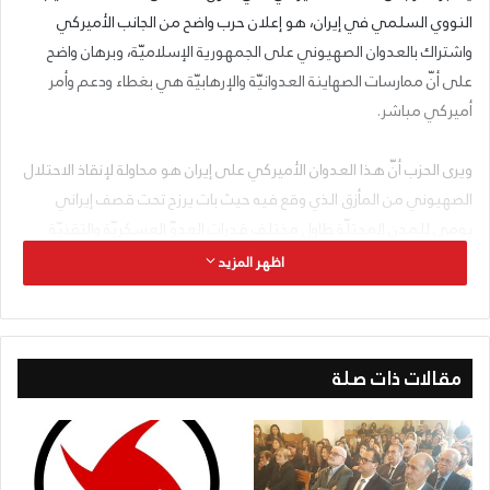
النووي السلمي في إيران، هو إعلان حرب واضح من الجانب الأميركي
واشتراك بالعدوان الصهيوني على الجمهورية الإسلاميّة، وبرهان واضح
على أنّ ممارسات الصهاينة العدوانيّة والإرهابيّة هي بغطاء ودعم وأمر
أميركي مباشر.
ويرى الحزب أنّ هذا العدوان الأميركي على إيران هو محاولة لإنقاذ الاحتلال
الصهيوني من المأزق الذي وقع فيه حيث بات يرزح تحت قصف إيراني
يومي للمدن المحتلّة طاول مختلف قدرات العدوّ العسكريّة والتقنيّة
والأمنيّة، كما أنّ محاولات العدو ضرب عناصر القوّة في داخل الجمهوريّة
اظهر المزيد
الإسلاميّة سقط ومعه سقطت غطرسة المحتلّ الصهيوني أمام إرادة
وعزيمة الدولة والجيش والحرس الثوري والشعب في إيران، وها هي الولايات
المتّحدة تسعى جاهدة لإخراجه من الأزمة التي وضع نفسه فيها.
مقالات ذات صلة
كما يدعو الحزب جميع القوى الحيّة والمقاومة في العالمين العربي
والإسلامي للجهوزية التامّة على كافّة الصعد لمواجهة ما يحصل ورفضه
وعدم القبول به مهما كلّف ذلك من جهد وتضحية، لأنّ عصر الاستسلام