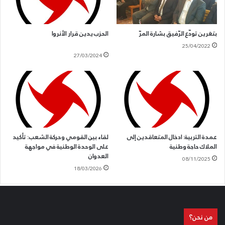
والهزائم قد ولّى ولن نرضخ لإرادة الخارج المذلّة وسنقاوم حتى تنتصر إرادتنا
وتتحرّر أرضنا.
بتغرين تودّع الرّفيق بشارة المرّ
الحزب يدين قرار الأنروا
هذا ويتوجّه الحزب بالتحيّة والإكبار لما يسطّره أبطال الحرس الثوري والجيش
25/04/2022
والمقاومين في الجمهورية الإسلاميّة في إيران من بطولات وضربات
27/03/2024
موجعة يلحقونها بأعداء البشر والحق، ويحيّي الحزب أرواح شهداء إيران،
معتبرًا أنّ ما يقدّمونه في مواجهة عدوان ذي رأسين هو إنجاز وانتصار ليس
لإيران فقط، بل للمنطقة بأسرها، والتي تتطلّع إلى تمكّن الجمهوريّة
الإسلاميّة من كبح أحلام العدو بالسيطرة المطلقة عليها.
عمدة التربية: ادخال المتعاقدين إلى
لقاء بين القومي وحركة الشعب: تأكيد
الملاك حاجة وطنية
على الوحدة الوطنية في مواجهة
العدوان
08/11/2025
18/03/2026
من نحن؟