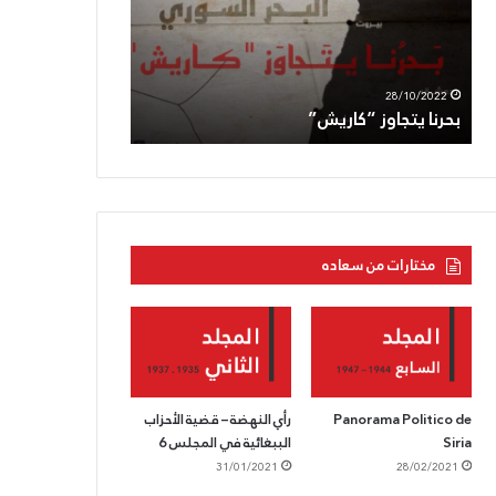
الجعبري:دماؤه
اغتيال
ستنفجر
العدوّ
بركاناً
لأبو
11/05/2022
05/08/2022
بوجه
عاقلة
الحزب القوميّ يزفّ الشّهيد الجعبري:دماؤه
الحزب السّوريّ ال
العدوّ
عمليّة
ستنفجر بركاناً بوجه العدوّ
العدوّ لأبو عاقلة
متعمّدة
مختارات من سعاده
Panorama Politico de
رأي النهضة – قضية الأحزاب
Siria
الببغائية في المجلس 6
31/01/2021
28/02/2021