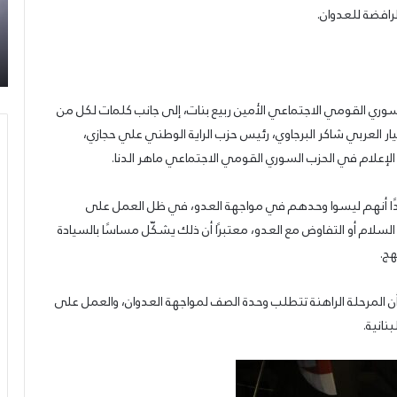
تحت
أن
رافضة للعدوان.
سوري
09/07/2026
شعار:
سع
ة من
إطلاق المرصد الحقوقي القومي لمقاومة التطبيع
“سعادة
ول
تحت شعار: “سعادة لكل الأحرار”
لكل
ال
الأحرار”
لا
يس
لسوري القومي الاجتماعي الأمين ربيع بنات، إلى جانب كلمات لكل من
ر العربي شاكر البرجاوي، رئيس حزب الراية الوطني علي حجازي،
الإعلام في الحزب السوري القومي الاجتماعي ماهر الدنا.
ًا أنهم ليسوا وحدهم في مواجهة العدو، في ظل العمل على
سلام أو التفاوض مع العدو، معتبرًا أن ذلك يشكّل مساسًا بالسيادة
هج.
 أن المرحلة الراهنة تتطلب وحدة الصف لمواجهة العدوان، والعمل على
نانية.