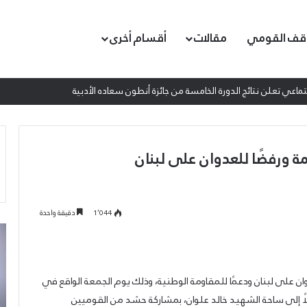
قف القومي
مقالات
أقسام أخرى
عادة لكل الأحرار”
 ورفضًا للعدوان على لبنان
1٬044
دقيقة واحدة
إطلاق
ال
المرصد
من
الحقوقي
تم
القومي
تج
 على لبنان ودعمًا للمقاومة الوطنية، وذلك يوم الجمعة الواقع في
لمقاومة
الو
اء وصولًا إلى ساحة الشهيد خالد علوان، بمشاركة حشد من القوميين
التطبيع
لل