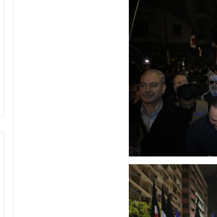
بحرنا
يتجاوز
“كاريش”