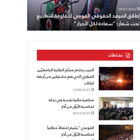
29/06/2026
طون
الزوبعة
رئيس الحزب 
08/07/2026
اده،
ومنازلهم
الثامن من تموز: تجديد الوفاء للزعيم أنطون سعاده،
ومنازلهم في
لقسم
في
وللقسم الذي لا يسقط.
قيادة القو
ذي
تفاحتا
والصرفند
قط.
على
رأس
وفد
نشاطات
من
قيادة
القومي
الحزب يختتم مخيّم الطلبة الجامعيّين
المركزي الذي ضم مشتركين من أربعة
كيانات
23/08/2023
محاضرة مالية نقدية في زحلة
لمناسبة الأوّل من آذار
28/03/2023
القومي” يقيم احتفالاً خطابياً
لمناسبة الأوّل من آذار