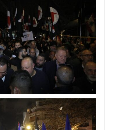
حزب
الحزب
سوّريّ
يدعو
قوميّ
لرفض
اجتماعيّ
الكابيتال