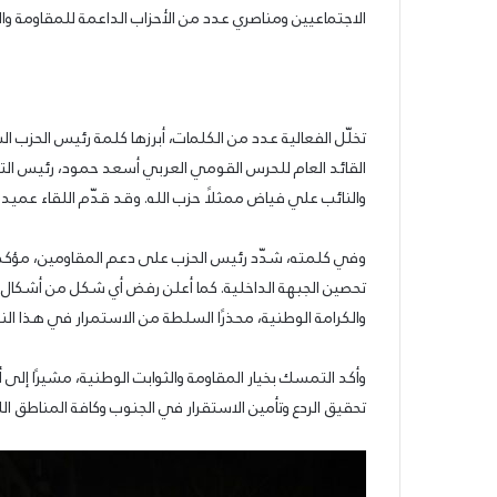
31/07/2026
السوري
الاجتماعيين ومناصري عدد من الأحزاب الداعمة للمقاومة وال
عمدة الثقافة والفنون الجميلة في الحزب ال
القومي
القومي الاجتماعي تعلن نتائج الدورة الخامس
الاجتماعي
حرير
جائزة أنطون سعاده الأدبية
تعلن
نتائج
الدورة
تخلّل الفعالية عدد من الكلمات، أبرزها كلمة رئيس الحزب ا
الخامسة
القائد العام للحرس القومي العربي أسعد حمود، رئيس التيا
من
والنائب علي فياض ممثلًا حزب الله. وقد قدّم اللقاء عميد 
جائزة
أنطون
سعاده
وفي كلمته، شدّد رئيس الحزب على دعم المقاومين، مؤكد
الأدبية
تحصين الجبهة الداخلية. كما أعلن رفض أي شكل من أشكال ال
والكرامة الوطنية، محذرًا السلطة من الاستمرار في هذا الن
وأكد التمسك بخيار المقاومة والثوابت الوطنية، مشيرًا إلى
تحقيق الردع وتأمين الاستقرار في الجنوب وكافة المناطق اللب