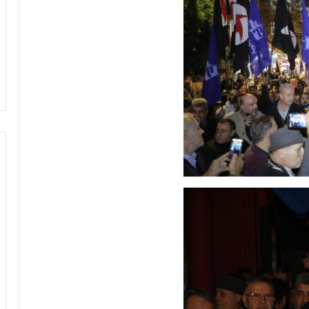
28/10/2022
بيتال كونترول
بحرنا يتجاوز “كاريش”