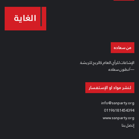
من سعاده
الإشاعات للرأي العام كالريح للريشة.
—
أنطون سعاده
لنشر مواد او الإستفسار
info@ssnparty.org
01196181454394
www.ssnparty.org
إتصل بنا