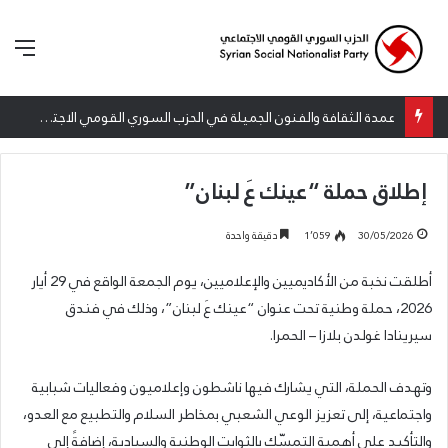
الق
عمدة الثقافة والفنون الجميلة في الحزب السوري القومي الاجتماعي تعلن نتائج الدورة الخامسة من جائزة أنطون سعاده الأدبية
إطلاق حملة “عينك عَ لبنان”
30/05/2026
1٬059
دقيقة واحدة
أطلقت نخبة من الأكاديميين والإعلاميين، يوم الجمعة الواقع في 29 أيار
2026، حملة وطنية تحت عنوان “عينك عَ لبنان”، وذلك في فندق
سيرينادا غولدن بلازا – الحمرا.
وتهدف الحملة، التي يشارك فيها ناشطون وإعلاميون وفعاليات شبابية
واجتماعية، إلى تعزيز الوعي الشعبي بمخاطر السلام والتطبيع مع العدو،
والتأكيد على أهمية التمسّك بالثوابت الوطنية والسيادية، إضافةً إلى