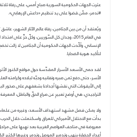
#تدمر، ممّن قضوا على يد تنظيم «داعش الإرهابي».
ويُعتقد أن من بين الجثامين، رفاة عالم الآثار الشهير، عا
في العام 2015، وجدان كل السّوريين، وكلّ حرٍّ عل
الإنساني. وأكّدت الجهات الحكومية أن الجثامين لا زا
لتأكيد هوية الضحايا.
لقد حمى الأسعد الأسرار المقدّسة حول مواقع الكنوز الأث
الأسر، حتى دفع ثمن صبره وتفانيه وحبّه لبلاده وكرامته العلمي
إلى الأيقونات التي نقشها أجدادنا بشغفهم على صخور البادي
التراجيدي، هي أوضح تعبيرٍ عن صراع الحقّ والباطل، المعرفة و
ولا يمكن فصل مشهد استهداف الأسعد، وغيره من علماء الآ
الحزب
الحزب
بدأت مع الاحتلال الأميركي للعراق واسكتملت خلال الحرب الس
السوّريّ
يدعو
القوميّ
لرفض
معروضة في متاحف العواصم الغربية بعد نهبها على مراحل خل
الاجتماعيّ
الكابيتال
أعداء الحضارة بنهب وتدمير الموصل وتدمر وغيرها الكثير ال