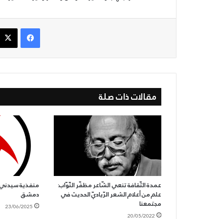
في
كونترول
ذكرى
10/05/2022
مجزرة
الحزب السوّريّ القوميّ الاجتماعيّ في ذكرى
فيسبوك
حلبا:
مجزرة حلبا: وحده الحساب يحقّق العدالة
وحده
17/11/2022
للشّهداء
الحزب يدعو لرفض ا
الحساب
يحقّق
العدالة
للشّهداء
مقالات ذات صلة
عمدة الثّقافة تنعي الشّاعر مظفّر النّوّاب:
منفذية سيدني ت
علم من أعلام الشعر الرّياديّ الحديث في
دمشق
مجتمعنا
23/06/2025
20/05/2022