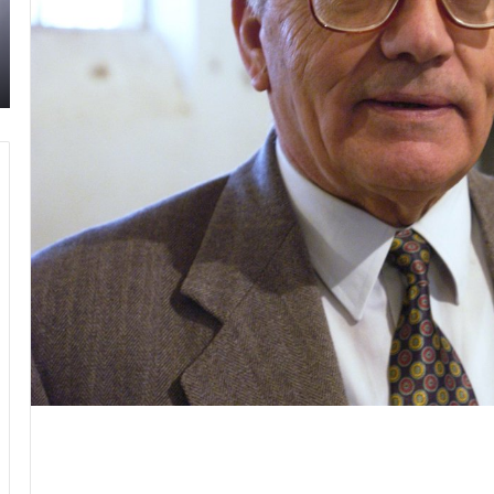
تحت
السوري
09/07/2026
شعار:
مسة من
إطلاق المرصد الحقوقي القومي لمقاومة التطبيع
“سعادة
تحت شعار: “سعادة لكل الأحرار”
لكل
الأحرار”