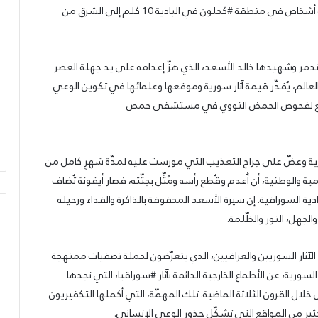
عثرت الجهات الحكومية السورية صباح أمس، على رفاة ثلاثة أشخاص في منطقة #كحلون في البادية 10 كلم إلى الشرق من
شق تدمر وشهيدها خالد الأسعد، الذي هزّ إعدامه على يد جهلة العصر
ى امتداد العالم، يُقدّر قيمة آثار سورية وموقعها وعلمائها في تكوين الوعي
لت تخضع لفحوص الحمض النووي في مستشفى حمص
رية وعضّ على جراح التعذيب التي مورست عليه لمدّة شهرٍ كامل من
ة والوطنية، أن أُعدم وقُطع رأسه ومُثِّل بجثّته، فصار أيقونة تُضاف
ة السوراقية. إن سيرة الأسعد المحفوفة بالذاكرة والفداء ورحيله
الجهل، النور والظّلمة.
ثار السوريين والعراقيين، الذي يتعرّضون لحملة تصفيات ممنهجة
بحرنا
ورية، عن الأطماع الخارجية الدائمة بآثار #سوراقيا، التي نجدها
يتجاوز
“كاريش”
ال القرون الثلاثة الماضية. تلك المهمّة، التي أكملها التكفيريون
كثير من المواقع التي تشكّل جذور الوعي الإنساني.