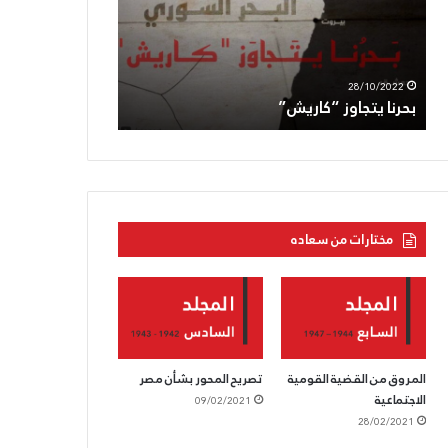
الجعبري:دماؤه
اغتيال
ستنفجر
العدوّ
بركاناً
لأبو
11/05/2022
05/08/2022
بوجه
عاقلة
الحزب القوميّ يزفّ الشّهيد الجعبري:دماؤه
الحزب السّوريّ
العدوّ
عمليّة
ستنفجر بركاناً بوجه العدوّ
العدوّ لأبو عا
متعمّدة
مختارات من سعاده
المروق من القضية القومية
تصريح المحور بشأن مصر
الاجتماعية
09/02/2021
28/02/2021