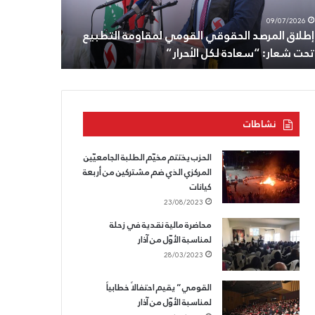
29/06/2026
أنطون
الزوبعة
رئيس الحز
08/07/2026
سعاده،
ومنازلهم
الثامن من تموز: تجديد الوفاء للزعيم أنطون سعاده،
ومنازلهم 
وللقسم
في
وللقسم الذي لا يسقط.
قيادة الق
الذي
تفاحتا
لا
والصرفند
يسقط.
على
رأس
وفد
نشاطات
من
قيادة
القومي
الحزب يختتم مخيّم الطلبة الجامعيّين
المركزي الذي ضم مشتركين من أربعة
كيانات
23/08/2023
محاضرة مالية نقدية في زحلة
لمناسبة الأوّل من آذار
28/03/2023
القومي” يقيم احتفالاً خطابياً
لمناسبة الأوّل من آذار