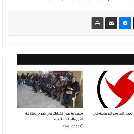
‫X
ماسنجر
مشاركة عبر البريد
طباعة
28/10/2022
لكابيتال كونترول
بحرنا يتجاوز “كاريش”
دين الجريمة الارهابية في
منفذية صور تشارك في ذكرى انطلاقة
الثورة الفلسطينية
05/01/2023