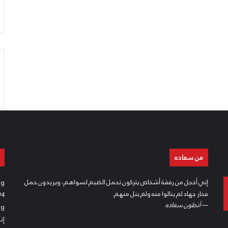
من سعاده
إني أخجل من رفقة أشخاص يتركون تحمل الضيم لسواهم، ويريدون حمل
rg
فخار جهاد لم ينالوا منه ولم ينل منهم.
94
—
أنطون سعاده
rg
إت