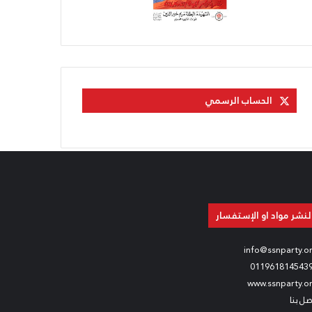
الحساب الرسمي
لنشر مواد او الإستفسار
info@ssnparty.o
011961814543
www.ssnparty.o
صل بنا