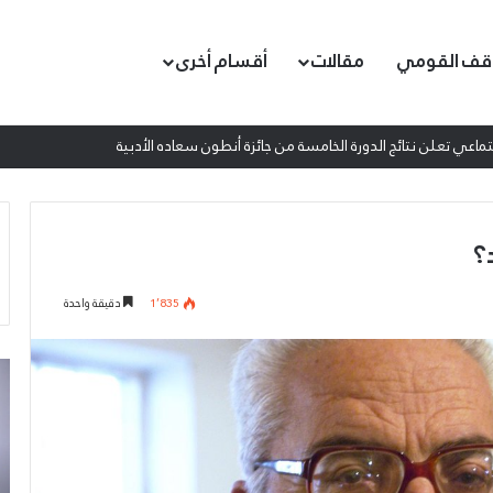
قف القومي
مقالات
أقسام أخرى
اعي تعلن نتائج الدورة الخامسة من جائزة أنطون سعاده الأدبية
؟
1٬835
دقيقة واحدة
إطلاق
المرصد
الحقوقي
القومي
لمقاومة
التطبيع