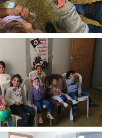
حزب
الحزب
سوّريّ
يدعو
قوميّ
لرفض
اجتماعيّ
الكابيتال