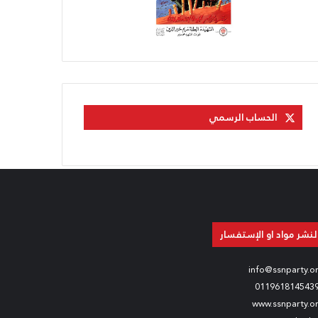
الحساب الرسمي
لنشر مواد او الإستفسار
info@ssnparty.o
011961814543
www.ssnparty.o