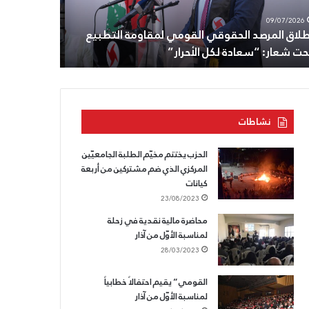
29/06/2026
طون
الزوبعة
رئيس الحزب 
08/07/2026
اده،
ومنازلهم
الثامن من تموز: تجديد الوفاء للزعيم أنطون سعاده،
ومنازلهم في
لقسم
في
وللقسم الذي لا يسقط.
قيادة القو
ذي
تفاحتا
والصرفند
قط.
على
رأس
وفد
نشاطات
من
قيادة
القومي
الحزب يختتم مخيّم الطلبة الجامعيّين
المركزي الذي ضم مشتركين من أربعة
كيانات
23/08/2023
محاضرة مالية نقدية في زحلة
لمناسبة الأوّل من آذار
28/03/2023
القومي” يقيم احتفالاً خطابياً
لمناسبة الأوّل من آذار