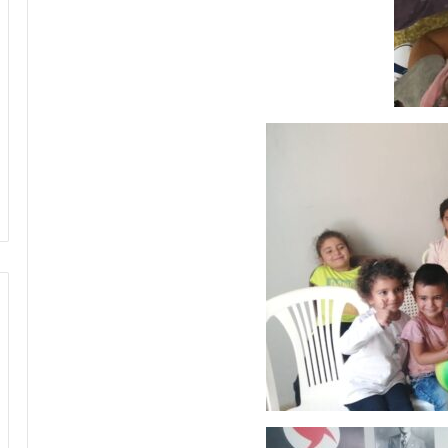
بحرنا
يتجاوز
“كاريش”