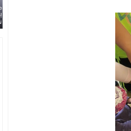
تحت
أن
سوري
09/07/2026
شعار:
سع
ة من
إطلاق المرصد الحقوقي القومي لمقاومة التطبيع
“سعادة
ول
تحت شعار: “سعادة لكل الأحرار”
لكل
ال
الأحرار”
لا
يس