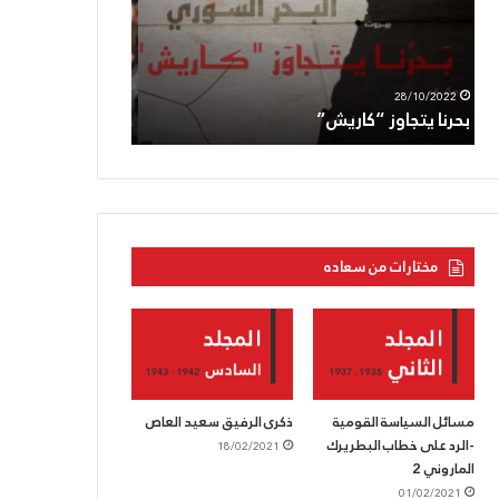
الجعبري:دماؤه
اغتيال
ستنفجر
العدوّ
بركاناً
لأبو
11/05/2022
05/08/2022
بوجه
عاقلة
الحزب القوميّ يزفّ الشّهيد الجعبري:دماؤه
الحزب السّوريّ ال
العدوّ
عمليّة
ستنفجر بركاناً بوجه العدوّ
العدوّ لأبو عاقلة
متعمّدة
مختارات من سعاده
مسائل السياسة القومية
ذكرى الرفيق سعيد العاص
-الرد على خطاب البطريرك
18/02/2021
الماروني 2
01/02/2021