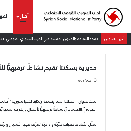
أخبار
المو
أبرز العناوين
إطلاق المرصد الحقوقي القومي لمقاومة التطبيع تحت شعار: “س
مديريّة بسكنتا تقيم نشاطًا ترفيهيًّا لل
18/09/2021
عمدة
تحت عنوان “أشبالنا أملنا ونقطة ارتكازنا لتحيا سورية” أقامت 
الثقافة
القوميّ الاجتماعيّ نشاطًا ترفيهيًّا لأشبال وزهرات المديريّة
والفنون
الجميلة
في
تخلّل النّشاط فقرات فنّيّة وإذاعيّة تعرّف فيها الأشبال والزّه
الحزب