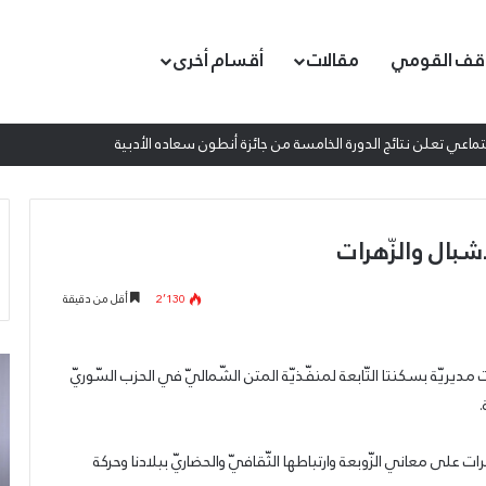
قف القومي
مقالات
أقسام أخرى
عادة لكل الأحرار”
أشبال والزّهرات
2٬130
أقل من دقيقة
إطلاق
ال
مديريّة بسكنتا التّابعة لمنفّذيّة المتن الشّماليّ في الحزب السّوريّ
المرصد
من
.
الحقوقي
تم
القومي
تج
لمقاومة
الو
رات على معاني الزّوبعة وارتباطها الثّقافيّ والحضاريّ ببلادنا وحركة
التطبيع
لل