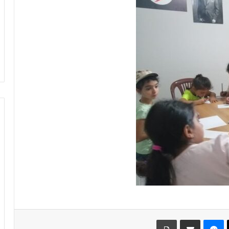
28/10/2022
بيتال كونترول
بحرنا يتجاوز “كاريش”
‫X
ماسنجر
مشاركة عبر البريد
طباعة