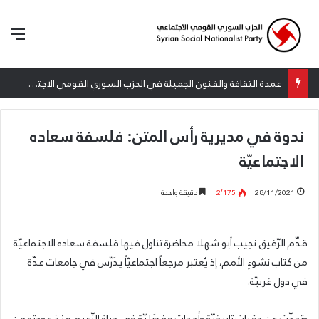
الق
عمدة الثقافة والفنون الجميلة في الحزب السوري القومي الاجتماعي تعلن نتائج الدورة الخامسة من جائزة أنطون سعاده الأدبية
ندوة في مديرية رأس المتن: فلسفة سعاده
الاجتماعيّة
28/11/2021
2٬175
دقيقة واحدة
قدّم الرّفيق نجيب أبو شهلا محاضرة تناول فيها فلسفة سعاده الاجتماعيّة
من كتاب نشوءِ الأمم، إذ يُعتبر مرجعاً اجتماعيّاً يدَرّس في جامعات عدّة
في دول غربيّة.
وتحدّث عن حقباتٍ تاريخيّة وأحداثٍ مفصَليّة في حياة الزّعيم منذ عودته من