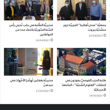
تحثّ القوميّين على العمل لبلوغ الأهداف الّتي تأسّس من أجلها.
جمعيّة “صدى أهالينا” الخيريّة تزور
مديريّة الطّلبة في حلب تُحيي رأس
منفّذيّة بيروت
السّنة السّوريّة بانتماء عدد من
المواطنين
25/04/2021
02/04/2021
طلبة الحزب القوميّ يفوزون في
مديريّة بعقلين تُهنّئ الأمّهات في
انتخابات “العلوم الصّحيّة” – الجامعة
عيدهنّ
الأمريكيّة
21/03/2021
14/10/2021