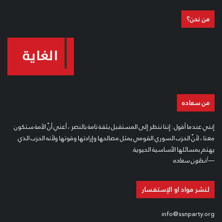
من نحن؟
من سعاده
إنني عندما أقول : إننا ننظر إلى المستقبل بثقة تامة بالنصر ، أعني أنّ الأمة ستكون
معنا ، لأنّ الحزب السوري القومي يمثل مصالحها وإرادتها وقوتها ولأنه الحزب الذي
يهتم بمسائلها الأساسية الحيوية.
—
أنطون سعاده
لنشر مواد او الإستفسار
info@ssnparty.org