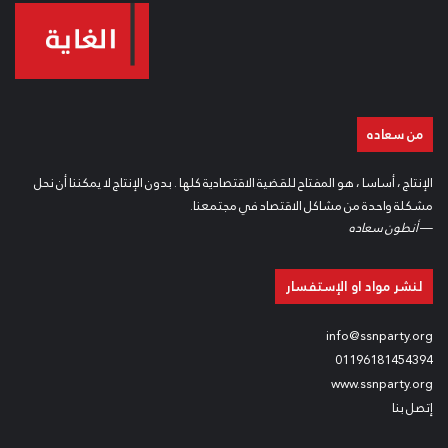
من سعاده
الإنتاج ، أساسا ، هو المفتاح للقضية الاقتصادية كلها . بدون الإنتاج لا يمكننا أن نحل
مشكلة واحدة من مشاكل الاقتصاد في مجتمعنا.
—
أنطون سعاده
لنشر مواد او الإستفسار
info@ssnparty.org
01196181454394
www.ssnparty.org
إتصل بنا