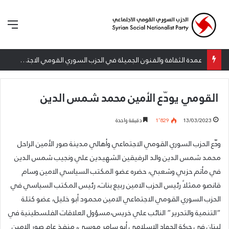
الق
عمدة الثقافة والفنون الجميلة في الحزب السوري القومي الاجتماعي تعلن نتائج الدورة الخامسة من جائزة أنطون سعاده الأدبية
القومي يودّع الأمين محمد شمس الدين
13/03/2023
1٬829
دقيقة واحدة
ودّع الحزب السوري القومي الاجتماعي وأهالي مدينة صور الأمين الراحل
محمد شمس الدين والد الرفيقين الشهيدين علي ونجيب شمس الدين
في مأتم حزبي وشعبي، حضره عضو المكتب السياسي الامين وسام
قانصو ممثلاً رئيس الحزب الامين ربيع بنات، رئيس المكتب السياسي في
الحزب السوري القومي الاجتماعي الامين محمود أبو خليل، عضو كتلة
“التنمية والتحرير” النائب علي خريس،مسؤول العلاقات الفلسطينية في
لبنان في حركة الجهاد الاسلامي أبو سامر موسى، منفذ عام صور الامين