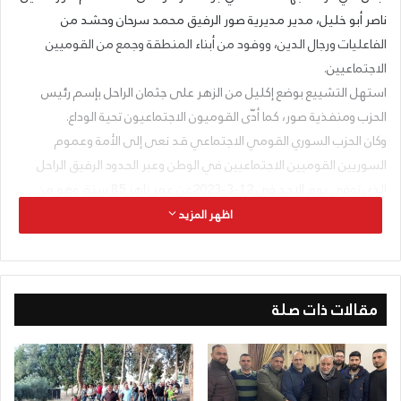
ناصر أبو خليل، مدير مديرية صور الرفيق محمد سرحان وحشد من
الفاعليات ورجال الدين، ووفود من أبناء المنطقة وجمع من القوميين
الاجتماعيين.
استهل التشييع بوضع إكليل من الزهر على جثمان الراحل بإسم رئيس
الحزب ومنفذية صور، كما أدّى القوميون الاجتماعيون تحية الوداع.
وكان الحزب السوري القومي الاجتماعي قد نعى إلى الأمة وعموم
السوريين القوميين الاجتماعيين في الوطن وعبر الحدود الرفيق الراحل
الذي توفي يوم الاحد في 12-3-2023عن عمر ناهز 85 سنة، وهو من
مواليد 1938 مجدل سلم- قضاء النبطية من سكان مدينة صور، انتمى
اظهر المزيد
إلى الحزب أوائل الخمسينات، وكان مثالاً للقومي الاجتماعي الملتزم،
والمضحّي في سبيل حزبه وأمته، فبرّ بقسمه واتخذ من الحزب شعاراً له
ولعائلته.
مقالات ذات صلة
السيرة الحزبيّة النضاليّة للأمين الراحل محمد نجيب شمس الدين “ أبو
علي” مواليد عام 1938 مجدل سلم – قضاء النّبطية – سكان مدينة صور
منتمياً إلى صفوف النّهضة السّوريّة القوميّة الإجتماعيّة عام 1950، زوجته :
مي هلال اولاده : الرّفيق الشّهيد علي، الرّفيق الشّهيد نجيب، زينة