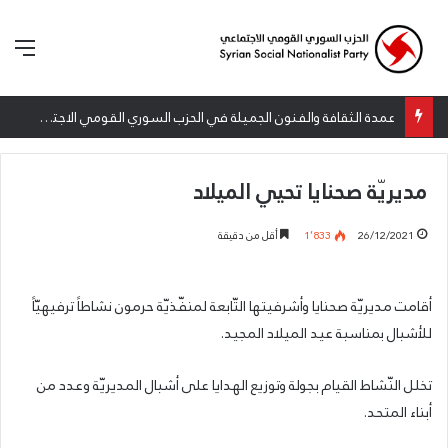
الق
عمدة الثقافة والفنون الجميلة في الحزب السوري القومي الاجتماعي تعلن نتائج الدورة الخامسة من جائزة أنطون سعاده الأدبية
مديريّة صحنايا تحيي الميلاد
26/12/2021
1٬833
أقل من دقيقة
أقامت مديريّة صحنايا وأشرفيتها التّابعة لمنفّذيّة حرمون نشاطاً ترفيهيّاً
للأشبال بمناسبة عيد الميلاد المجيد.
تخلل النّشاط القيام بجولة وتوزيع الهدايا على أشبال المديريّة وعدد من
أبناء المتحد.