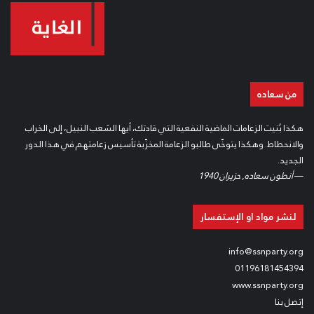
من سعاده
هكذا بُنيت الزعامات الماضية النفعية التي قادتك، أيها الشعب النبيل، إلى الخراب
والانحطاط. وهكذا يتوخّى طالبو الزعامة المخرِّبة تأسيس زعامتهم في هذا الدور
الجديد.
—
أنطون سعاده
,
حزيران 1940
لنشر مواد او الإستفسار
info@ssnparty.org
01196181454394
www.ssnparty.org
إتصل بنا