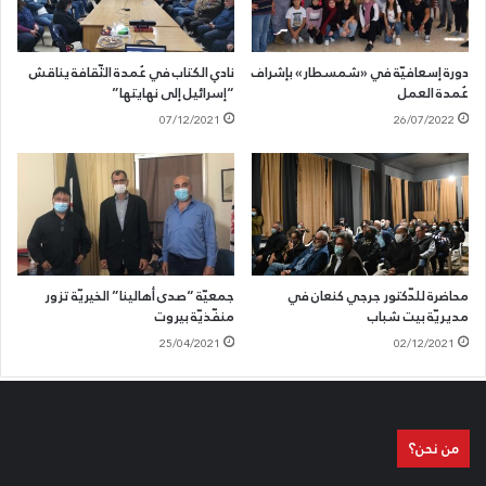
دورة إسعافيّة في «شمسطار» بإشراف
نادي الكتاب في عُمدة الثّقافة يناقش
عُمدة العمل
“إسرائيل إلى نهايتها”
07/12/2021
26/07/2022
محاضرة للدّكتور جرجي كنعان في
جمعيّة “صدى أهالينا” الخيريّة تزور
مديريّة بيت شباب
منفّذيّة بيروت
25/04/2021
02/12/2021
من نحن؟