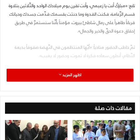
تابع: «مباركٌ أنت يا زعيمي، وأنت تقرن يوم ميلادك الواحد والثّلاثين بتلاوة
قسم الزّعامة، فكنت القدوة وما حنثت بقسمك قدّمت جسدك وحياتك
قرباناً طاهراً على رمال شاطئ بيروت. مؤمناً بأنّنا سنستمرّ في طريق
إحقاق دعوة الحقّ والخير والجمال».
ثمّ خاطب الحضور منادياً: «أيّها المنتظمون في النّهضة صفوفاً بديعة
النّظام، أنطون سعاده فكرة لا تموت، وحضور لا يغيب».
حضر الحفل المنفّذ العام الرّفيق عدنان أبو عيطة الأمينة بشرى مسوح،
اظهر المزيد
هيئة المنفذيّة، عدد من الوحدات الحزبيّة والرّفقاء وأصدقاء الحزب.
مقالات ذات صلة