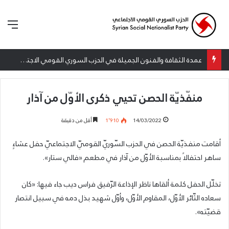
الق
عمدة الثقافة والفنون الجميلة في الحزب السوري القومي الاجتماعي تعلن نتائج الدورة الخامسة من جائزة أنطون سعاده الأدبية
منفّذيّة الحصن تحيي ذكرى الأوّل من آذار
14/03/2022
1٬910
أقل من دقيقة
أقامت منفذيّة الحصن في الحزب السّوريّ القوميّ الاجتماعيّ حفل عشاءٍ
ساهر احتفالاً بمناسبة الأوّل من آذار في مطعم «فالي ستار».
تخلّل الحفل كلمة ألقاها ناظر الإذاعة الرّفيق فراس ديب جاء فيها: «كان
سعاده الثّائر الأوّل، المقاوم الأوّل، وأوّل شهيد بذل دمه في سبيل انتصار
قضيّته».