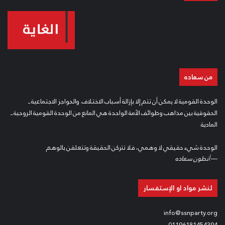
من سعاده
الوحدة القومية لا يمكن أن تتم إلا بإزالة أسباب الاختلاف. والحواجز الاجتماعية ــ
الحقوقية بين مذاهب وطوائف الأمة الواحدة هي المانع من الوحدة القومية الروحية ــ
المادية.
الوحدة شيء حقيقي لا وهمي، فلا تتركن الحقيقة وتتعلقن بالوهم
—
أنطون سعاده
لنشر مواد او الإستفسار
info@ssnparty.org
01196181454394