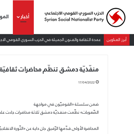
أخبار
المو
أبرز العناوين
عمدة الثقافة والفنون الجميلة في الحزب السوري القومي الاجتم
منفّذيّة دمشق تنظّم محاضرات ثقافيّة
17/04/2022
الشيوعي
ضمن سلسلة «القوميّون في مواجهة
والقومي:
الصّعوبات» نظّمت منفذيّة دمشق ثلاثة محاضرات جاءت على 
للتغيير
والتحرير
المحاضرة الأولى قدّمها الرّفيق جان داية عن «الثّورة الانقلابيّة في لبنان عام 1962»