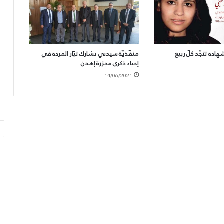
ادة تتجّد كلّ ربيع
منفّذيّة سيدني تشارك تيّار المردة في
إحياء ذكرى مجزرة إهدن
14/06/2021
الحزب
يدعو
لرفض
الكابيتال