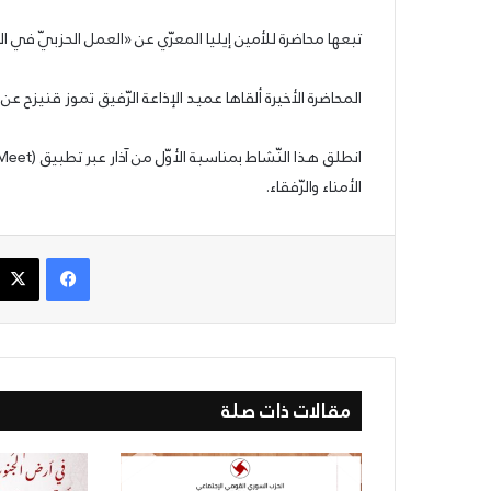
تبعها محاضرة للأمين إيليا المعرّي عن «العمل الحزبيّ في الشّام عام 1963» وذلك في 
25/06/2026
الشيوعي والقومي: للتغيير والتحرير
المحاضرة الأخيرة ألقاها عميد الإذاعة الرّفيق تموز قنيزح عن «حصار بيروت عام 1982»
الأمناء والرّفقاء.
فيسبوك
مقالات ذات صلة