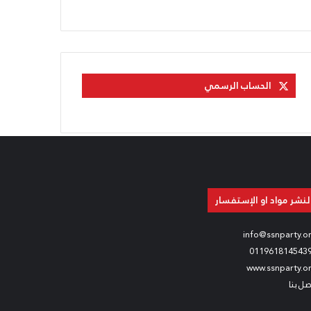
الحساب الرسمي
لنشر مواد او الإستفسار
info@ssnparty.o
011961814543
www.ssnparty.o
صل بنا