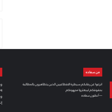
من سعاده
انزعوا عن رقابكم سيطرة الاقطاعيين الذين يتظاهرون بالمطالبة
rg
بحقوقكم ليبعثروا مجهودكم.
94
—
أنطون سعاده
rg
إت