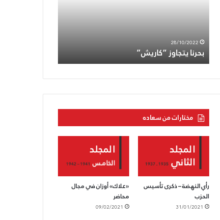
الجعبري:دماؤه
ستنفجر
بركاناً
05/08/2022
بوجه
الحزب القوميّ يز
العدوّ
28/10/2022
بحرنا يتجاوز “كاريش”
ستنفجر بركاناً بوج
مختارات من سعاده
رأي النهضة – ذكرى تأسيس
«علاك» أوزان في مجال
الحزب
محاضر
09/02/2021
31/01/2021