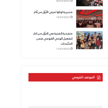
20/03/2023
مديرية اوتاوا تحيي الأوّل من آذار
14/03/2023
منفذية الضنية في الاوّل من اذار:
لتفعيل الوعي القومي ضمن
المتّحدات
11/03/2023
الموقف القومي
بحرنا
الحزب
يتجاوز
القوميّ
“كاريش”
يزفّ
الشّهيد