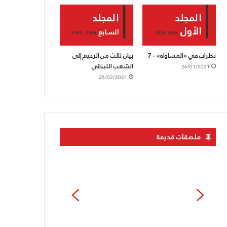
نظرات في «المساواة» – 7
بيان ثالث من الزعيم إلى
الشعب اللبناني
26/01/2021
28/02/2021
ملصقات قديمة