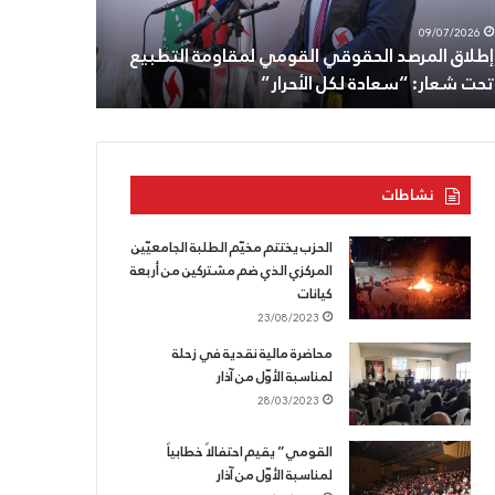
أنطون
08/07/2026
09/07/
سعاده،
 المرصد الحقوقي القومي لمقاومة التطبيع
الثامن من تموز: 
وللقسم
عار: “سعادة لكل الأحرار”
وللقسم الذي لا
الذي
لا
يسقط.
نشاطات
الحزب يختتم مخيّم الطلبة الجامعيّين
المركزي الذي ضم مشتركين من أربعة
كيانات
23/08/2023
محاضرة مالية نقدية في زحلة
لمناسبة الأوّل من آذار
28/03/2023
القومي” يقيم احتفالاً خطابياً
لمناسبة الأوّل من آذار