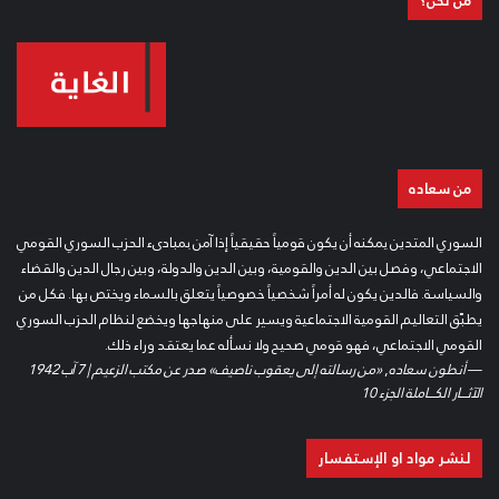
من نحن؟
من سعاده
السوري المتدين يمكنه أن يكون قومياً حقيقياً إذا آمن بمبادىء الحزب السوري القومي
الاجتماعي، وفصل بين الدين والقومية، وبين الدين والدولة، وبين رجال الدين والقضاء
والسياسة. فالدين يكون له أمراً شخصياً خصوصياً يتعلق بالسماء ويختص بها. فكل من
يطبّق التعاليم القومية الاجتماعية ويسير على منهاجها ويخضع لنظام الحزب السوري
القومي الاجتماعي، فهو قومي صحيح ولا نسأله عما يعتقد وراء ذلك.
—
أنطون سعاده
,
«من رسالته إلى يعقوب ناصيف» صدر عن مكتب الزعيم | 7 آب 1942
الآثـــار الكـــاملة الجزء 10
لنشر مواد او الإستفسار