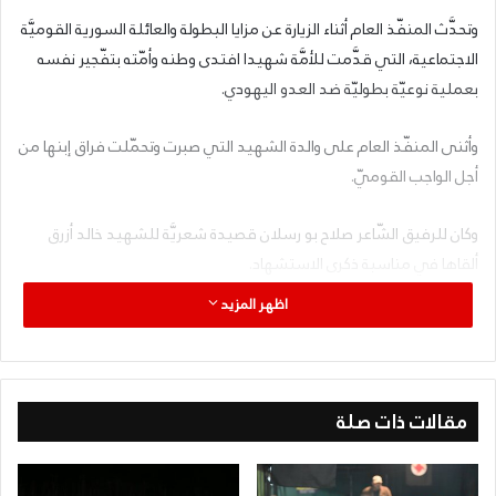
وتحدَّث المنفّذ العام أثناء الزيارة عن مزايا البطولة والعائلة السورية القوميَّة
الاجتماعية، التي قدَّمت للأمَّة شهيدا افتدى وطنه وأمّته بتفّجير نفسه
بعملية نوعيّة بطوليّة ضد العدو اليهودي.
وأثنى المنفّذ العام على والدة الشهيد التي صبرت وتحمّلت فراق إبنها من
أجل الواجب القوميّ.
وكان للرفيق الشّاعر صلاح بو رسلان قصيدة شعريَّة للشهيد خالد أزرق
ألقاها في مناسبة ذكرى الاستشهاد.
اظهر المزيد
مقالات ذات صلة