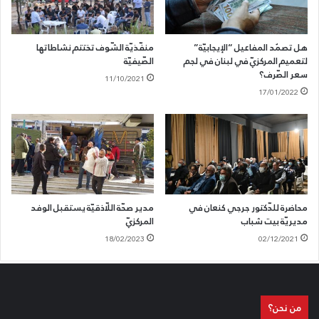
هل تصمُد المفاعيل “الإيجابيّة”
منفّذيّة الشّوف تختتم نشاطاتها
لتعميم المركزيّ في لبنان في لجم
الصّيفيّة
سعر الصّرف؟
11/10/2021
17/01/2022
محاضرة للدّكتور جرجي كنعان في
مدير صحّة اللّاذقيّة يستقبل الوفد
مديريّة بيت شباب
المركزيّ
18/02/2023
02/12/2021
من نحن؟