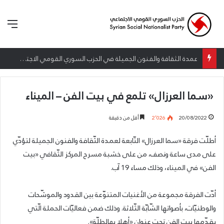
الق
إطلاق المرصد الحقوقي القومي لمقاومة التطبيع تحت شعار: “سعادة لكل الأحرار”
«سما العرزال» تلمع في بيت الفن – الميناء
20/08/2022
2٬026
أقل من دقيقة
أطلّت فرقة «سما العرزال» التّابعة لعمدة الثّقافة والفنون الجميلة لتؤدّي
على مدى ساعة ونصف، من على خشبة مسرح المركز الثّقافي «بيت
الفن» في الميناء، وذلك مساء 19 آب.
أدّت الفرقة مجموعة من الأغنيات المتنوّعة بين القدود والموشّحات
والوطنيّات، بأصواتها الشّابّة الثّلاثة. وذلك ضمن فعاليّات الحملة الّتي
يقدّمها بيت الفن تحت عنوان «أهلا بهالطلّة».