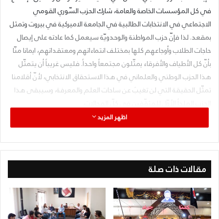
في كل المؤسسات الخاصة والعامة، شارك الحزب السّوري القومي
الاجتماعي في الانتخابات الطالبية في الجامعة الاميركية في بيروت وتمثل
بمقعد. لذا فإنّ حزب المواطنة والوحدويّة سيعمل كما عادته على إيصال
حاجات الطلاب وأوجاعهم كلها بمختلف انتماءاتهم ومعتقداتهم، ايمانا منّا
بأنّ كل الأطياف والأفرقاء يمثّلون مجتمعاً واحداً. فليس غريباً أن يتمثّل
هذا الحزب الوطني والعلماني في هذا الاستحقاق الانتخابي، لأنّ أقلامنا
تمثّل الحقيقة التي لن تغيبَ عن ساحات العلم والمعرفة، وسيبقى هذا
الحزب الملجأ الأوّل للمثقّفين في كلّ المجالات.
وأخيراً نتوجّه بالشكر الجزيل إلى جميع الطلاب الذين وضعوا ثقتهم بنا،
اظهر المزيد
ونعاهدهم بأنّنا سنحارب لتحقيق مطالبهم بكلّ الحق والخير والجمال.
مقالات ذات صلة