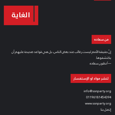
من سعاده
إنّ حقيقة الأمم ليست رغائب عند بعض الناس، بل هي قواعد صحيحة عليهم أن
يكتشفوها.
—
أنطون سعاده
لنشر مواد او الإستفسار
info@ssnparty.org
01196181454394
www.ssnparty.org
إتصل بنا