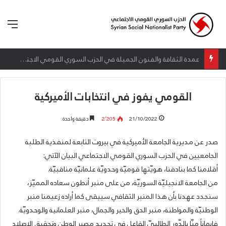
الق
إطلاق المرصد الحقوقي القومي لمقاومة التطبيع تحت شعار: “سعادة لكل الأحرار”
القومي يفوز في انتخابات الأميركية
21/10/2022
2٬205
دقيقة واحدة
صدر عن مديرية الجامعة الأميركية في بيروت التابعة لمنفذية الطلبة
الجامعيين في الحزب السوري القومي الاجتماعي البيان الآتي:
أقلامنا كما بنادقنا، هويّتها قوميّة وحدويّة علمانيّة مناقبيّة.
من الجامعة الانجيليّة السوريّة، من على منبر أنطون سعاده المميّز،
سنجدد عهدنا بأن هذا المنبر الثقافي سيبقى كما أراده زعيمنا منبر
الوطنيّة والمواطنة، منبر الحق والخير والجمال، منبر العلمانية والوحدويّة.
فإيماناً منّا بالدّور الطالبيّ الفاعل في تحديد مصير الوطن وتحقيق الإصلاح