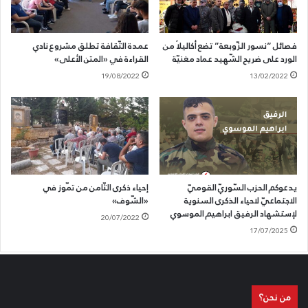
فصائل “نسور الزّوبعة” تضع أكاليلاً من
عمدة الثّقافة تطلق مشروع نادي
الورد على ضريح الشّهيد عماد مغنيّة
القراءة في «المتن الأعلى»
19/08/2022
13/02/2022
يدعوكم الحزب السّوريّ القوميّ
إحياء ذكرى الثّامن من تمّوز في
الاجتماعيّ لاحياء الذكرى السنوية
«الشّوف»
لإستشهاد الرفيق ابراهيم الموسوي
20/07/2022
17/07/2025
من نحن؟