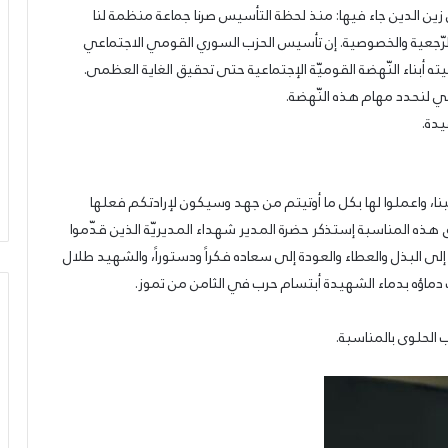
ن زين الدين جاء فيها: منذ لحظة التأسيس صرنا جماعة منظمة لنا
رّجعية والخصوصية. إن تأسيس الحزب السوري القومي الاجتماعي
بناء النّهضة القوميّة الإجتماعية حتى تحقيق الغاية العظمى.
قي لنحدد مهام هذه النّهضة.
يدة.
ا، واعملوا لها بكل ما أوتيتم من جهد وسيكون لإرادتكم فعلها
ه المناسبة إستذكر حضرة المدير شهداء المديريّة الذين قدّموا
إلى البذل والعطاء والعودة إلى سعاده فكراً ودستوراً، والشهيد طلال
ت دماؤه بدماء الشهيدة أبتسام حرب في الثامن من تموز.
ب الحلوى بالمناسبة.
بحرنا
يتجاوز
“كاريش”