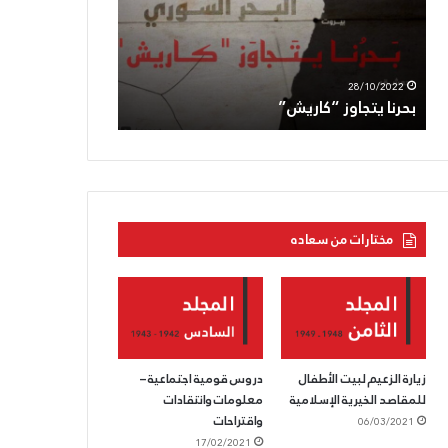
الجعبري:دماؤه
اغتيال
ستنفجر
العدوّ
بركاناً
لأبو
11/05/2022
05/08/2022
بوجه
عاقلة
الحزب القوميّ يزفّ الشّهيد الجعبري:دماؤه
الحزب السّوريّ ال
العدوّ
عمليّة
ستنفجر بركاناً بوجه العدوّ
العدوّ لأبو عاقلة
متعمّدة
مختارات من سعاده
زيارة الزعيم لبيت الأطفال
دروس قومية اجتماعية –
للمقاصد الخيرية الإسلامية
معلومات وانتقادات
واقتراحات
06/03/2021
17/02/2021