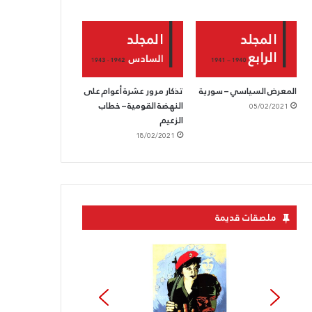
المعرض السياسي – سورية
تذكار مرور عشرة أعوام على
النهضة القومية – خطاب
05/02/2021
الزعيم
18/02/2021
ملصقات قديمة