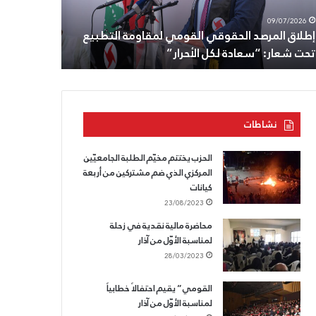
29/06/2026
طون
الزوبعة
رئيس الحزب 
08/07/2026
اده،
ومنازلهم
الثامن من تموز: تجديد الوفاء للزعيم أنطون سعاده،
ومنازلهم في
لقسم
في
وللقسم الذي لا يسقط.
قيادة القو
ذي
تفاحتا
والصرفند
قط.
على
رأس
وفد
نشاطات
من
قيادة
القومي
الحزب يختتم مخيّم الطلبة الجامعيّين
المركزي الذي ضم مشتركين من أربعة
كيانات
23/08/2023
محاضرة مالية نقدية في زحلة
لمناسبة الأوّل من آذار
28/03/2023
القومي” يقيم احتفالاً خطابياً
لمناسبة الأوّل من آذار