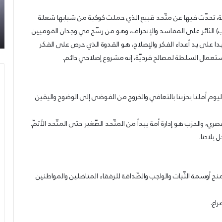
تحت
أن
سوري
09/07/2026
الحة، تحدّث فيها عن متّحد قبيع الذي حملت كوكبة من شبابها شعلة
شعار:
سع
ة من
إطلاق المرصد الحقوقي القومي لمقاومة التطبيع
“سعادة
ول
جب) الثائر على المفاسد والإنحراف، وهو من رسّخ في وجدان القوميين
تحت شعار: “سعادة لكل الأحرار”
لكل
ال
لى يد أعداء الفكر والإصلاح، هو القدوة الذي حرص على الفكر
الأحرار”
لا
ستعمال السلطة لمصالح فرديّة، إنه مشروع إصلاحي دائم.
يس
وم أملنا بحزبنا بالتعافي والخروج من الفوضى إلى الوضوح واليقين
والحزب هو إدارة أمة يبدأ من المتّحد الصّغير حتى المتّحد الأتمّ.
بلادنا.
ح أوسمة الثّبات والواجب والصّداقة للرفقاء المناضلين والمواطنين
اع.