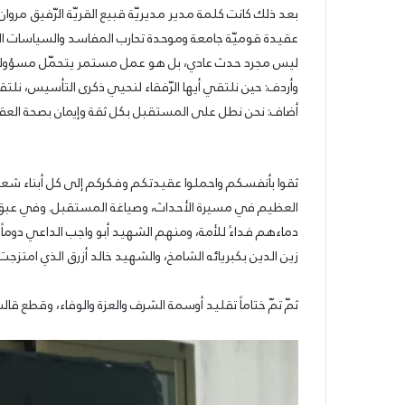
بعد ذلك كانت كلمة مدير مديريّة قبيع القريّة الرّفيق مروا
عقيدة قوميّة جامعة وموحدة تحارب المفاسد والسياسات ال
ليس مجرد حدث عادي، بل هو عمل مستمر يتحمّل مسؤوليته أ
وأردف: حين نلتقي أيها الرّفقاء لنحيي ذكرى التأسيس، نلت
أضاف: نحن نطل على المستقبل بكل ثقة وإيمان بصحة العق
ثقوا بأنفسكم واحملوا عقيدتكم وفكركم إلى كل أبناء شعبن
العظيم في مسيرة الأحداث، وصياغة المستقبل. وفي عبق هذ
دماءهم فداءً للأمة، ومنهم الشهيد أبو واجب الداعي دوماً 
زين الدين بكبريائه الشامخ، والشهيد خالد أزرق الذي امتزج
ثمّ تمّ ختاماً تقليد أوسمة الشرف والعزة والوفاء، وقطع قال
حزب
الحزب
سوّريّ
يدعو
قوميّ
لرفض
اجتماعيّ
الكابيتال