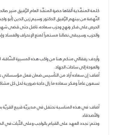
31/07/2026
السوري
عمدة الثقافة والفنون الجميلة في الحزب ال
كلمة المنفّذية ألقاها حضرة المنفّذ العام الرّفيق منير ص
القومي
القومي الاجتماعي تعلن نتائج الدورة الخامس
الاجتماعي
النّهضة من بينهم الرّفيق الدكتور وسيم زين الدين (أبو وا
حرير
جائزة أنطون سعاده الأدبية
تعلن
الحرص على فكر ونهج وحزب سعاده، ناضل حتى قضى شهيدا ع
نتائج
والحزب، وسيبقى نضالنا مستمراً لمنع الإنحراف والفساد وإ
الدورة
الخامسة
من
جائزة
وأردف: رفقائي منكم هنا من واكب هذه المسيرة الشّاقة، الي
أنطون
والعودة إلى ساحات الجهاد.
سعاده
الأدبية
أضاف: إن سعاده أراد من التأسيس ضمان فعل مؤسساتي عصري، 
تسعون عاماً وفكر سعاده ما زال حاجة ضرورية لحل كل مشاكل 
أضاف: في هذه المناسبة نحتفل في مديريّة قبيع القريّة بمن
والأصدقاء.
وختم: نجدد العهد على القيام بالواجب وعلى الثّبات في الصر