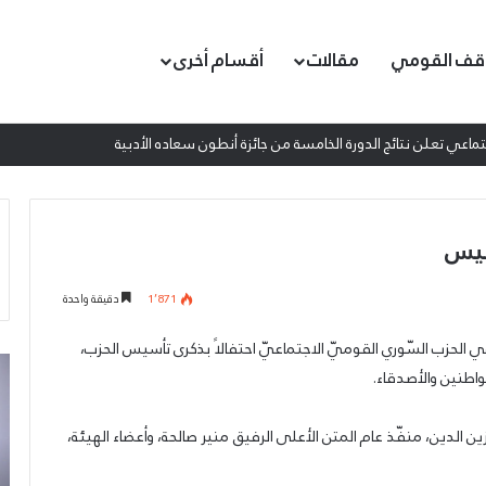
قف القومي
مقالات
أقسام أخرى
اعي تعلن نتائج الدورة الخامسة من جائزة أنطون سعاده الأدبية
أسيس
1٬871
دقيقة واحدة
في الحزب السّوري القوميّ الاجتماعيّ احتفالاً بذكرى تأسيس الحزب،
إطلاق
ال
واطنين والأصدقاء.
المرصد
من
الحقوقي
تم
القومي
تج
 الدين، منفّذ عام المتن الأعلى الرفيق منير صالحة، وأعضاء الهيئة،
لمقاومة
الو
التطبيع
لل