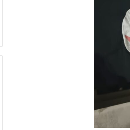
28/10/2022
بيتال كونترول
بحرنا يتجاوز “كاريش”