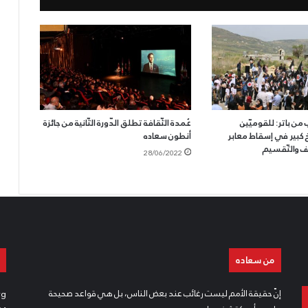
من باتر: للقوميّين
عُمدة الثّقافة تطلق الدّورة الثّانية من جائزة
يخ كبير في إسقاط معابر
أنطون سعاده
ئف والتّقسيم
28/06/2022
من سعاده
إنّ حقيقة الأمم ليست رغائب عند بعض الناس، بل هي قواعد صحيحة
rg