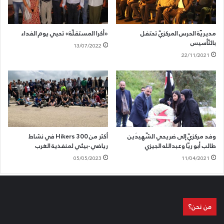
مديريّة الحرس المركزيّ تحتفل
«أكرا المستقلّة» تحيي يوم الفداء
بالتّأسيس
13/07/2022
22/11/2021
وفد مركزيّ إلى ضريحي الشّهيدَين
أكثر من 300 Hikers في نشاط
طالب أبو ريّا وعبدالله الجيزي
رياضي-بيئي لمنفذية الغرب
05/05/2023
11/04/2021
من نحن؟