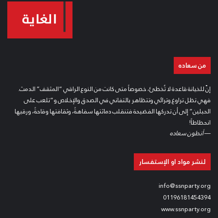
من سعاده
إنّ للخيانة قاعدة لا تُخطئ، خصوصاً متى كانت من النوع الراقي “المثقف” الدمث.
فهي تظل تراوغ وترائي وتتظاهر بالتفاني في الصدق والإخلاص و”تلعب على
الحبلين” إلى أن تدركها الفضيحة فتنقلب دماثتها سفاهةً، وثقافتها وقاحةً، ورقيها
انحطاطاً!
—
أنطون سعاده
لنشر مواد او الإستفسار
info@ssnparty.org
01196181454394
www.ssnparty.org