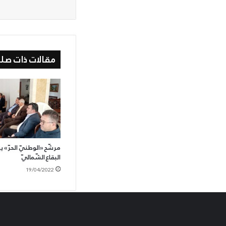
مقالات ذات صلة
مرشّح «الوطنيّ الحرّ» يز
البقاع الشّماليّ
19/04/2022