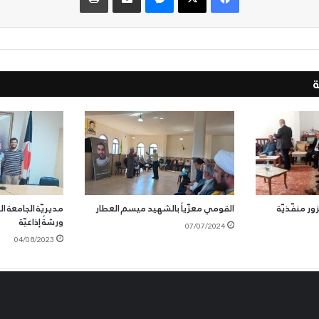
ور منفّذيّة
القومي معزّياً بالشهيد ميسم العطار
مديريّة الجامعة اللب
ورشةً إذاعيّة
07/07/2024
04/08/2023