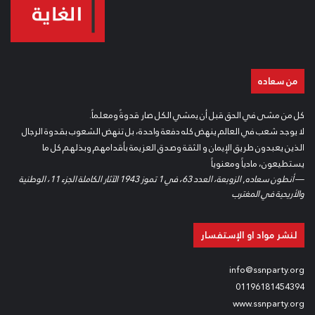
من سعاده
كل من مشى في الحق قبل أن يمشي الكل صار قدوةً ومعلماً.
لا يوجد شعب في العالم ينهض كله دفعة واحدة، بل تنهض الشعوب بقدوة الرجال
الذين يعبدون طريق الإيمان و الثقة وصدق العزيمة بأقدامهم وبذلهم كل ما
يستطيعون، مادياً ومعنوياً
—
أنطون سعاده
,
الزوبعة، العدد 63، في 1 تموز 1943 الآثار الكاملة الجزء 11، الوطنية
والأريحية في المغترب
لنشر مواد او الإستفسار
info@ssnparty.org
01196181454394
www.ssnparty.org