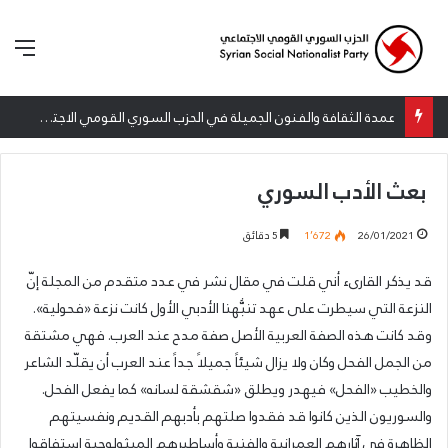
الق
عمدة الثقافة والفنون الجميلة في الحزب السوري القومي الاجتماعي تعلن نتائج الدورة الخامسة من جائزة أنطون سعاده الأدبية
بعث الأدب السوري
26/01/2021
1٬672
5 دقائق
قد يذكر القارىء أني قلت في مقال نشر في عدد متقدم من المجلة إنّ
النزعة التي سيطرت على عهد تنبُّهنا الأدبي الأول كانت نزعة «فحولية».
وقد كانت هذه الصفة العربية الأصل صفة مدح عند العرب. فهي مشتقة
من الجمل الفحل وكان ولا يزال شيئاً جميلاً جداً عند العرب أن يقلّد الشاعر
والخطيب «الفحل» فيهدر ويطلق «شقشقة لسانه» كما يفعل الفحل.
والسوريون الذين كانوا قد فقدوا صلتهم بأدبهم القديم ونفسيتهم
الظاهرة في آثارهم العمرانية والفنية وأساطيرهم الميثولوجية استفاقوا