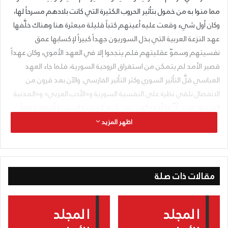
مما منوا به من خمول بتأثير الحروب الكثيرة التي كانت بلادهم مسرحاً لها،
وكان أول شيء وقعت عليه أعينهم كتباً قليلة مبعثرة هنا وهناك خلَّفها
عهد النزعة العربية التي بذل السوريون جهداً كبيراً لإكسابها عمق
نفسيتهم وسموّ عقليتهم فلم ينجحوا إلا في العهد الأموي، وكان عهداً
قصير الأمد لم يتمكن من استغراق الروحية السورية، فلما جاء العهد
العباسي قلَّ التأثير السوري وكثر التأثير الفارسي. والآن بعد قرون من
الانفصال نلقي نظرة على النفسية السورية و«الأدب العربي» و«المدنية
العربية» فنرى أنّ ما أخذه العرب من كنوز المدنية السورية أخذوه قطفاً،
خطفاً فلم يتأثروا به إلا تأثراً سطحياً، لأن مزاجهم الحاد المكتسب من
اظهر المزيد
طبيعة بلادهم الحارة ذات الرمال المحرقة لم يكن ليتفق مع هدوء النفس
السورية النامية في محيط معتدل لطيف تتغير فصوله تغيّراً منتظماً فلا
ينزعج الفكر في مجراه ولا تضطرب النفس في طمأنينتها. ولو أنّ العهد
مقالات ذات صلة
الأموي طال، ورسخ المُلك في سورية لكانت النفسية السورية استطاعت
أن تلين من جفاف النفسية العربية وأن تكسبها العمق النفسي والسمو
الفكري المجتمعين في النفس السورية. ولكن العرب تقلّبوا في المُلك
كما تقلّبوا في الحالات النفسية وكان طبعهم القديم مخالفاً للعمران