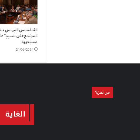
الثقافة في القومي تط
المجتمع على نفسِهِ” عل
مستديرة
21/06/2024
من نحن؟