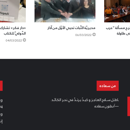
رح مسألة “حرب
مديريّة الثّبات تحيي الأوّل من آذار
«دار فكر» تشارك
ى طاولة
الدّوليّ للكتاب
06/03/2022
04/03/2022
من سعاده
ـاطـل سـلاح العـاجـز و كيـدٌ يـرتـدّ في نحـر الكـائـد.
rg
—
أنطون سعاده
94
rg
إت