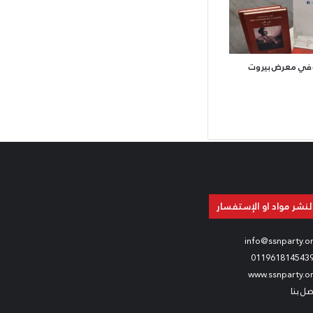
 في معرض بيروت
لنشر مواد او الإستفسار
info@ssnparty.o
011961814543
www.ssnparty.o
صل بنا