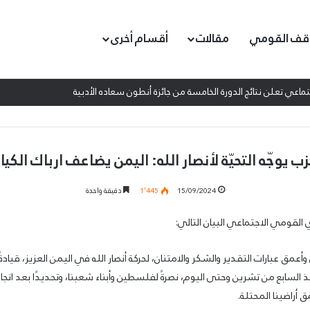
قف القومي
مقالات
أقسام أخرى
اعي تعلن نتائج الدورة الخامسة من جائزة أنطون سعاده الأدبية
زب يوجّه التحيّة لأنصار الله: اليمن يضاعف ارباك الكيا
15/09/2024
1٬445
دقيقة واحدة
القومي الاجتماعي البيان التالي:
عمق عبارات التقدير والشكر والامتنان، لحركة أنصار الله في اليمن العزيز، قيادة
السابع من تشرين وحتى اليوم، نصرةً لفلسطين وأبناء شعبنا، وتحديدًا بعد انجاز
 أراضينا المحتلة.