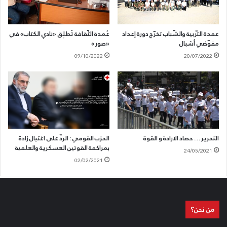
عمدة التّربية والشّباب تخرّج دورة إعداد
عُمدة الثّقافة تُطلِق «نادي الكتاب» في
مفوّضي أشبال
«صور»
09/10/2022
20/07/2022
التحرير… حصاد الارادة و القوة
الحزب القومي : الردّ على اغتيال زادة
بمراكمة القوتين العسكرية والعلمية
24/05/2021
02/02/2021
من نحن؟