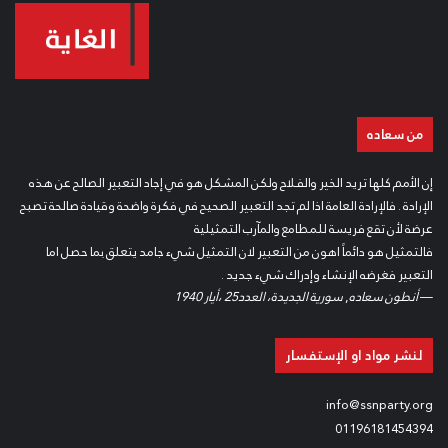
من سعاده
إن الأمم كلها تريد الخير والفلاح ولكن المشكل هو في إجاد التعبير الصالح عن هذه
الإرادة . فالإرادة العامة اذا لم تجد التعبير الصحيح في فكرة واضحة وقيادة صالحة تصبح
عرضة لأن تقع فريسة للمطامع والمآرب التمثيلية
فالتمثيل هو دائماً اهون من التعبير لان التمثيل شيء جامد يتعلق بما حصل اما
التعبير فغرضه الإنشاء وإدراك شيء جديد .
—
أنطون سعاده
,
سورية الجديدة، العدد25 ،أيار 1940
لنشر مواد او الإستفسار
info@ssnparty.org
01196181454394