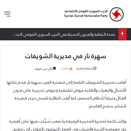
الق
عمدة الثقافة والفنون الجميلة في الحزب السوري القومي الاجتماعي تعلن نتائج الدورة الخامسة من جائزة أنطون سعاده الأدبية
سهرة نار في مديرية الشويفات
16/09/2024
1٬387
أقل من دقيقة
أقامت مديرية الشويفات التابعة إلى منفذية الغرب سهرة نار قدم خلالها
الأشبال والزهرات والطلبة عروض تثقيفية وعروض تدريبية على فنون
القتال وعرضاً للنظام المنضم، كما ألقت الطالبة نانسي حيدر قصيدة
للشاعر سميح القاسم.
وكانت كلمة لمديرة المديرية الرفيقة رنا صعب شدّدت فيها على أهمية
دور مفوضية التربية والشباب في العمل النهضوي المؤدي الى تحقيق