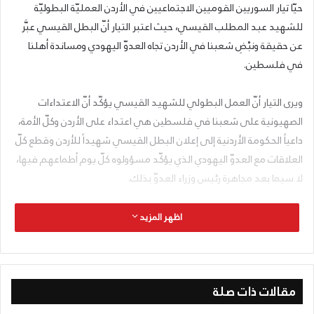
حيّا تيار السوريين القوميين الاجتماعيين في الأردن العمليّة البطوليّة
للشهيد عبد المطلب القيسي، حيث اعتبر التيار أنّ البطل القيسي عبَّر
عن حقيقة ونبْضِ شعبنا في الأردن تجاه العدوّ اليهودي ومساندة أهلنا
في فلسطين.
ويرى التيار أنّ العمل البطولي للشهيد القيسي يؤكّد أنّ الاعتداءات
الصهيونية على شعبنا في فلسطين هي اعتداء على الأردن وكلّ الأمة،
داعياً الحكومة الأردنية إلى إعلان البطل القيسي شهيداً للأردن وقطع كلّ
العلاقات مع العدوّ اليهودي الذي يؤكّد مسؤولوه كلّ يوم أطماعهم فيها،
لا سيما بعد مجاهرة رئيس وزراء العدوّ بذلك.
وإذ يتوجّه تيار القوميين الاجتماعيين من عائلة الشهيد بأحرّ مشاعر العزاء
اظهر المزيد
والتهنئة، يؤكّد أنّ نهج الشهيدين عبد المطلب القيسي وماهر الجازي
سينتصر حتمًا على الاحتلال.
مقالات ذات صلة