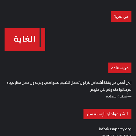
من نحن؟
من سعاده
إني أخجل من رفقة أشخاص يتركون تحمل الضيم لسواهم، ويريدون حمل فخار جهاد
لم ينالوا منه ولم ينل منهم.
—
أنطون سعاده
لنشر مواد او الإستفسار
info@ssnparty.org