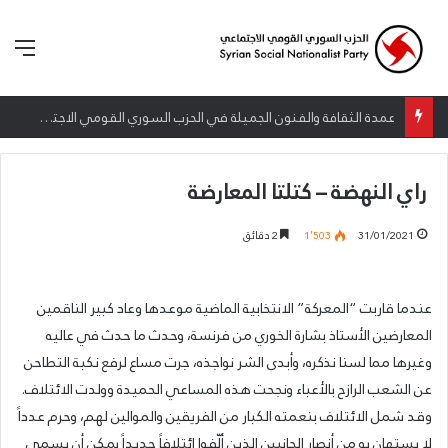
الق
عمدة الثقافة والفنون الجميلة في الحزب السوري القومي الاجتماعي تعلن نتائج الدورة الخامسة من جائزة أنطون سعاده الأدبية
راي النهضة – كتلتا المعارضة
31/01/2021
1٬503
2 دقائق
عندما قاربت “المعركة” الانتخابية الماضية موعدها وعاد كبير الناقمين
المعارضين الأستاذ بشارة الخوري من فرنسة، وحدث ما حدث في عاليه
وغيرها مما لسنا نذكره، وأبدى الشر نواجذه، جرت مساع لرفع نكبة التطاحن
عن الشعب الرازح بالأعباء ونجحت هذه المساعي الحميدة وولدت الائتلاف.
وقد شمل الائتلاف بنعمته الكبار من الفريقين والموالين لهم، وحرم عدداً
لا يستهان به من أنصار الجانبين الذين ألّفوا ائتلافاً جديداً يمكن أن يسمى