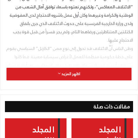
“الائتلاف المعاكس”، ولكنهم نعتوه باسماء توافق آمال الشعب من
الوطنية والكرامة وغيرهما وكان أول عمل باشروه الاحتجاج لدى المفوضية
ولدى وزارة الخارجية الفرنسية على حدوث الائتلاف الذي جرى باتفاق
الكتلتين المتناظرتين ورضاهما التام، ولم يجر قسراً من قبل قوة يجب
الاحتجاج عليها.
وظن الناس أنّ الائتلاف قد تحول إلى نوع ممن “الكارتل” السياسي يقوم
على خطة حكومية منظمة للعمل لأغراض سيساية معينة. فما كانوا
ينتظرون أن يذر قرن الانشقاق ولم يمض على الانتخاب سوى أيام لا تتجاوز
عدد أصابع اليد الواحدة.
اظهر المزيد
الحقيقة في أمر الائتلاف أنه أدى الغرض المقصود منه. فهو قد منع
المعارك الدامية، وأمّن المرشحين الخائفين، وأوجد النسبة النيابية المتعلقة
بالكتلتين الحكومية والمعارضة. ومما لا شك فيه أنّ هذا الائتلاف، كغيره
مقالات ذات صلة
من الائتلافات في العالم، ينتهي بانتهاء الغرض منه.
الأمر الذي يستدعي الاهتمام في مسالة الائتلاف هو الجهة السياسية
منه، ففي مصلحة من مِن الفريقين كان الائتلاف؟
لقد أمنت الحكومة أكثريتها في المجلس. ولكن هل هذه الأكثرية ثابتة؟